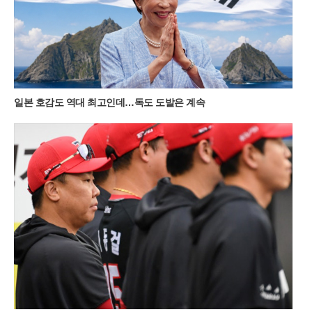
율적이다. 다만 최단 코스인 만큼 평일 새벽 6시 30분 이전에는
도착해야 주차 공간을 확보할 수 있을 정도로 경쟁이 치열하다.
새벽 공기를 가르며 시작하는 짧은 트레킹은 가족 단위 여행객들
에게도 큰 부담이 없다.대중교통을 이용하는 여행객들을 위한 편
의 시설도 대폭 확충되었다. 서울 청량리역에서 기차를 타고 민
둥산역에 도착하면 주말마다 운행되는 셔틀버스를 이용해 주요
등산로 입구까지 편리하게 이동할 수 있다. 2026년 셔틀버스 운
일본 호감도 역대 최고인데…독도 도발은 계속
행은 11월 초순까지 주말 한정으로 하루 4회 운영되며, 시기에 따
라 민둥산역과 능전마을 주차장을 기점으로 노선이 조정된다. 지
자체는 관광객 급증에 대비해 임시 운행 여부를 실시간으로 공지
하고 있으며, 반려견과 함께 동행하는 여행객들을 위한 배려 섞
인 안내도 병행하고 있다.최근 고환율과 고물가 영향으로 국내
여행으로 눈을 돌린 이들에게 정선의 자연은 가성비 높은 럭셔리
한 경험을 제공한다. 돈으로 환산할 수 없는 대자연의 풍광과 가
족이 함께 나누는 새벽 산행의 기억은 단순한 관광 이상의 가치
를 지닌다. 정선군 여량면 일대의 고즈넉한 분위기와 민둥산의
역동적인 지형이 어우러진 이번 여름 시즌은 억새가 은빛으로 변
하기 전까지 그 싱그러움을 더할 전망이다. 여행객들은 출국 전
복잡한 절차 대신 가벼운 등산화와 카메라를 챙겨 강원도의 깊은
산속으로 향하고 있다.