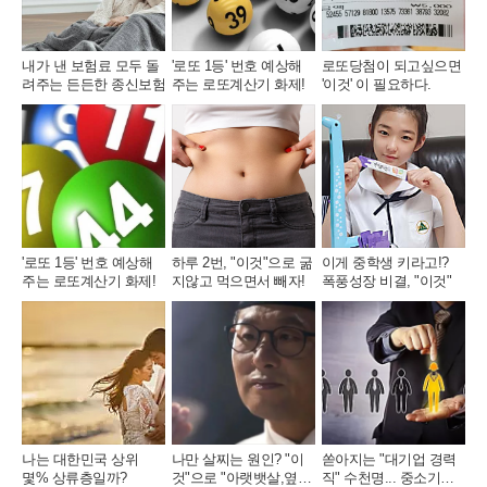
내가 낸 보험료 모두 돌
'로또 1등' 번호 예상해
로또당첨이 되고싶으면
려주는 든든한 종신보험
주는 로또계산기 화제!
'이것' 이 필요하다.
'로또 1등' 번호 예상해
하루 2번, "이것"으로 굶
이게 중학생 키라고!?
주는 로또계산기 화제!
지않고 먹으면서 빼자!
폭풍성장 비결, "이것"
나는 대한민국 상위
나만 살찌는 원인? "이
쏟아지는 "대기업 경력
몇% 상류층일까?
것"으로 "아랫뱃살,옆구
직" 수천명... 중소기업