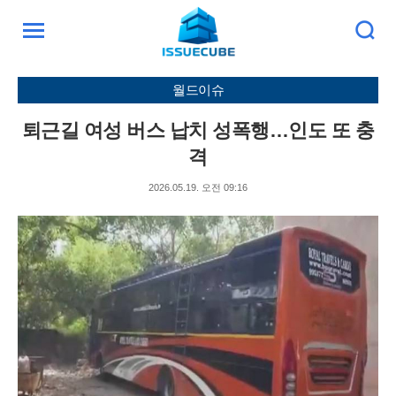
검
주
색
요
서
월드이슈
비
스
퇴근길 여성 버스 납치 성폭행…인도 또 충
메
뉴
격
펼
치
2026.05.19. 오전 09:16
기