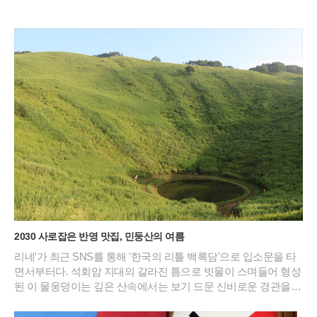
리" 다 빠진다!
은 이들 중 고르면 돼
2030 사로잡은 반영 맛집, 민둥산의 여름
리네'가 최근 SNS를 통해 '한국의 리틀 백록담'으로 입소문을 타
면서부터다. 석회암 지대의 갈라진 틈으로 빗물이 스며들어 형성
된 이 물웅덩이는 깊은 산속에서는 보기 드문 신비로운 경관을
연출한다. 특히 2026년 여름의 기록적인 폭염 속에서도 이곳은
섭씨 20도 안팎의 서늘한 기온을 유지하며 피서객들에게 새로운