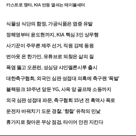
카스트로 맹타, KIA 반등 열쇠는 테이블세터
식물성 식단의 함정, 가공식품은 염증 유발
정해영부터 윤도현까지, KIA 핵심 3인 상무행
사기꾼이 주무른 제주 선거, 직원 강제 동원
번아웃 온 한가인, 유튜브로 되찾은 삶의 질
폭염 뚫고 오픈런, 성심당 샤인멜론시루 출시
대한축구협회, 외국인 심판 성접대 의혹에 축구팬 ‘폭발’
블랙핑크 10주년 앞둔 YG, 사옥 앞 골프채 소동까지
외국 심판 성접대 파문, 축구협회 15년 전 흑역사 폭로
운전자 바꿔치기 도운 경찰, ‘향찰’ 유착의 민낯
휴가지로 찾아온 무상 점검, 타이어 안전 지킨다