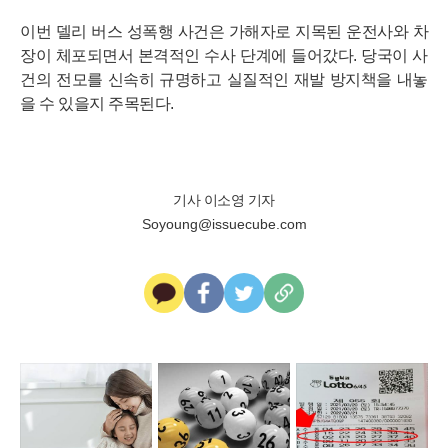
이번 델리 버스 성폭행 사건은 가해자로 지목된 운전사와 차
장이 체포되면서 본격적인 수사 단계에 들어갔다. 당국이 사
건의 전모를 신속히 규명하고 실질적인 재발 방지책을 내놓
을 수 있을지 주목된다.
기사 이소영 기자
Soyoung@issuecube.com
카
페
트
U
카
이
위
R
오
스
터
L
톡
북
복
사