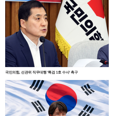
트레킹 성지로 급부상했다.민둥산 돌리네의 가장 큰 매력은 주변
능선이 물 표면에 그대로 비치는 투명한 반영에 있다. 초록빛 억
새 군락이 물웅덩이를 감싸 안은 모습은 마치 정교하게 연출된
컴퓨터 배경 화면을 연상케 한다. 과거 주민들이 산나물 채취를
위해 매년 불을 놓았던 습관 덕분에 정상부에 나무가 거의 없는
독특한 지형이 형성되었고, 이는 오히려 돌리네의 탁 트인 조망
을 확보하는 결과가 되었다. 북쪽 언덕에 홀로 서 있는 나무 한 그
루는 광활한 초원 위에서 보석처럼 빛나며 사진 작가들과 젊은
층의 출사 포인트로 사랑받고 있다.이곳의 날씨는 고지대 특유의
변화무쌍함을 간직하고 있어 방문객들에게 매번 다른 감동을 선
사한다. 맑은 날의 청량한 풍경도 일품이지만, 갑작스럽게 골바
람을 타고 밀려오는 운해는 돌리네를 순식간에 신비로운 안개 속
으로 밀어 넣는다. 구름에 휩싸인 물웅덩이는 마치 전설 속의 성
국민의힘, 선관위 직무대행 '특검 1호 수사' 촉구
지처럼 경건한 분위기를 자아내며 제주도의 삼성혈을 떠올리게
한다. 여름철 이른 아침에 산을 오르면 억새 사이로 피어오르는
물안개와 함께 몽환적인 대자연의 생명력을 온몸으로 만끽할 수
있다.민둥산을 오르는 경로는 체력과 시간대에 따라 세 가지 선
택지가 존재한다. 가장 대중적인 제1코스는 증산초등학교에서
시작해 가파른 길과 완만한 길 중 선택할 수 있으며, 제2코스는
능전마을 주차장을 이용해 한 시간 정도 소요된다. 가장 빠르게
정상에 닿고 싶다면 제3코스인 발구덕쉼터를 이용하는 것이 효