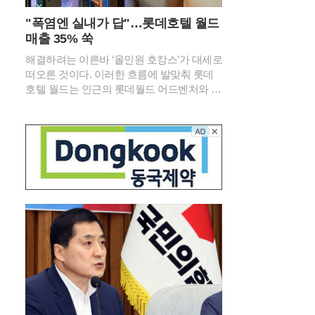
"폭염엔 실내가 답"…롯데호텔 월드
매출 35% 쑥
해결하려는 이른바 ‘올인원 호캉스’가 대세로
떠오른 것이다. 이러한 흐름에 발맞춰 롯데
호텔 월드는 인근의 롯데월드 어드벤처와 아
쿠아리움, 서울스카이 등 주요 관광 시설을
하나로 묶은 실내 액티비티 패키지를 선보이
며 여름 휴가객 유치에 총력을 기울이고 있
다. 날씨의 제약 없이 잠실의 랜드마크를 즐
길 수 있다는 점이 방학을 맞은 자녀 동반 가
족들에게 큰 매력으로 다가오고 있다.이번
시즌의 주력 상품인 ‘액티비티 인 월드’ 패키
지는 안락한 객실 1박과 함께 롯데월드 아쿠
아리움 및 서울스카이 입장권을 기본으로 구
성했다. 특히 장기 투숙을 선호하는 고객들
을 위해 2박 이상 이용 시 롯데월드 어드벤처
종합이용권과 라세느 조식 뷔페 혜택을 추가
로 제공하는 등 혜택의 폭을 넓혔다. 실제로
해당 패키지의 지난 7월 매출은 전년 동기 대
비 35%가량 상승하며 실내 휴가에 대한 높