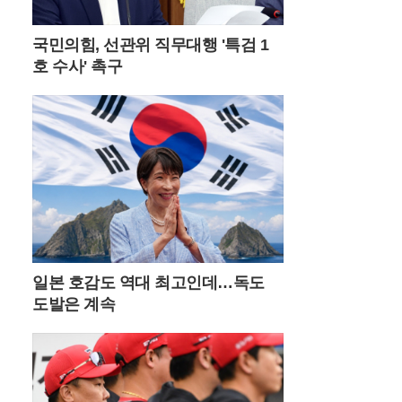
은 수요를 입증했다. 호텔 측은 이러한 인기
에 힘입어 해당 상품을 연말까지 상시 운영
국민의힘, 선관위 직무대행 '특검 1
하며 장기적인 고객 확보에 나설 방침이다.
호 수사' 촉구
테마파크 이용의 편의성을 극대화한 특화 서
비스도 눈길을 끈다. 롯데호텔 월드는 호텔
내부에서 어드벤처로 곧장 연결되는 전용 통
로인 ‘원더도어’를 운영하며 투숙객들에게 차
별화된 동선을 제공하고 있다. ‘월드 시그니
처’ 패키지를 이용할 경우 인원수에 맞춰 2인
형 또는 3인형을 선택할 수 있어 가족은 물론
친구나 연인 단위 고객까지 폭넓게 수용 가
능하다. 호텔 밖으로 나가지 않고도 놀이시
설을 즐길 수 있다는 점은 무더운 여름철 이
동의 번거로움을 최소화하려는 고객들에게
최적의 선택지가 되고 있다.놀이기구 대기
일본 호감도 역대 최고인데…독도
시간을 아끼고 싶은 실속파 고객들을 위한
도발은 계속
프리미엄 서비스도 마련되었다. ‘매직패스형
패키지’는 객실 1박에 매직패스 프리미엄 결
합권과 원더밴드를 포함해 대기 없이 인기
시설을 이용할 수 있도록 돕는다. 원더밴드
는 원더도어 전용 키와 객실 키 기능을 동시