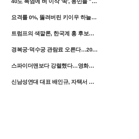
호텔 공식 홈페이지를 통한 간편한 예약 시
40도 폭염에 벼 이삭 '쑥', 농민들 "농
스템과 다양한 옵션 구성은 앞으로도 가족
단위 휴가객들의 발길을 잠실로 이끄는 강력
사 망쳤다"
요격률 0%, 뚫려버린 키이우 하늘
한 유인책이 될 것으로 전망된다.
'처참'
트럼프의 색깔론, 한국계 홍 후보도
정조준
경복궁·덕수궁 관람료 오른다…20년
만에 가격 현실화
스파이더맨보다 강렬했다…영화관
초토화시킨 ‘악취 방귀’의 정체
신남성연대 대표 배인규, 자택서 숨
진 채 발견