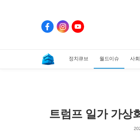
페
인
유
이
스
튜
스
타
브
북
그
램
정치큐브
월드이슈
사회
기
사
홈
트럼프 일가 가상화
20