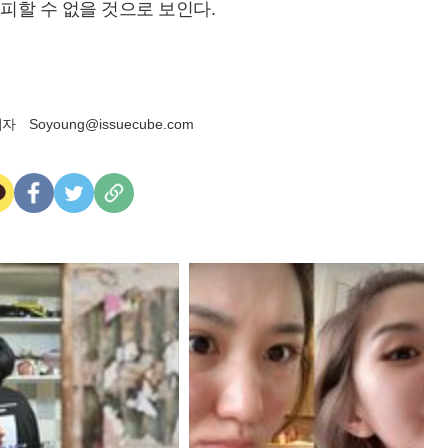
 피할 수 없을 것으로 보인다.
기자
Soyoung@issuecube.com
카
페
트
U
카
이
위
R
오
스
터
L
톡
북
복
사