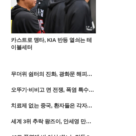
에 갖춰 투숙 기간 내내 편리하게 사용할 수
있다. 또한 회전목마 앞 기념사진 촬영권이
포함된 포토 결합권 패키지도 선택 가능해,
특별한 추억을 남기고자 하는 젊은 층의 호
응이 이어지고 있다.여기에 투숙객만을 위한
전용 혜택인 ‘원더찬스’와 ‘원더타임’은 이번
카스트로 맹타, KIA 반등 열쇠는 테
패키지의 가치를 더욱 높여준다. 어드벤처
연계 패키지 이용객은 투숙 기간 중 한 차례
이블세터
재입장이 가능한 원더찬스 혜택을 누릴 수
있어 휴식과 놀이를 자유롭게 병행할 수 있
다. 특히 8월 말까지는 정식 개장 시간보다 1
5분 먼저 입장할 수 있는 원더타임 제도를 시
무더위 쉼터의 진화, 광화문 해피소
행해, 혼잡한 시간을 피해 여유롭게 테마파
크를 즐기고자 하는 고객들의 만족도를 끌어
이달 말까지 연장
오뚜기·비비고 면 전쟁, 폭염 특수에
올리고 있다.롯데호텔 월드의 이번 전략은
단순한 숙박을 넘어 인근 인프라를 유기적으
매출 껑충
로 결합해 고객의 체류 시간을 극대화했다는
치료제 없는 중국, 환자들은 각자도
점에서 높은 평가를 받는다. 폭염과 방학이
라는 계절적 특수성을 정확히 공략한 실내
생 전쟁 중
세계 3위 추락 왕즈이, 안세영 만나
액티비티 패키지는 도심 속 휴양을 원하는
이들에게 실질적인 대안을 제시하고 있다.
멘붕?