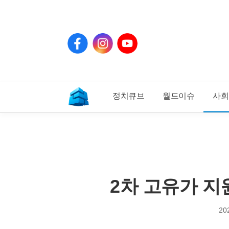
페
인
유
이
스
튜
스
타
브
북
그
램
정치큐브
월드이슈
사회
기
사
홈
2차 고유가 지
20