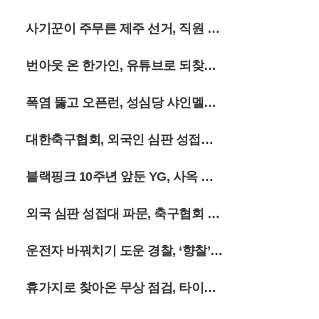
지닌다. 정선군 여량면 일대의 고즈넉한 분
위기와 민둥산의 역동적인 지형이 어우러진
인 상무행
사기꾼이 주무른 제주 선거, 직원 강
이번 여름 시즌은 억새가 은빛으로 변하기
전까지 그 싱그러움을 더할 전망이다. 여행
제 동원
객들은 출국 전 복잡한 절차 대신 가벼운 등
번아웃 온 한가인, 유튜브로 되찾은
산화와 카메라를 챙겨 강원도의 깊은 산속으
로 향하고 있다.
삶의 질
폭염 뚫고 오픈런, 성심당 샤인멜론
시루 출시
대한축구협회, 외국인 심판 성접대
의혹에 축구팬 ‘폭발’
블랙핑크 10주년 앞둔 YG, 사옥 앞
골프채 소동까지
외국 심판 성접대 파문, 축구협회 15
년 전 흑역사 폭로
운전자 바꿔치기 도운 경찰, ‘향찰’
유착의 민낯
휴가지로 찾아온 무상 점검, 타이어
안전 지킨다