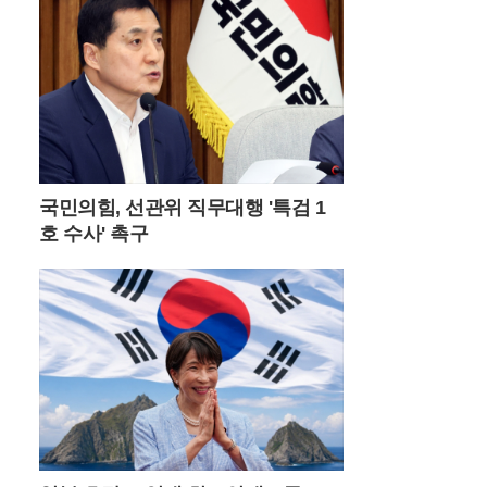
원 위에서 보석처럼 빛나며 사진 작가들과
젊은 층의 출사 포인트로 사랑받고 있다.이
곳의 날씨는 고지대 특유의 변화무쌍함을 간
직하고 있어 방문객들에게 매번 다른 감동을
선사한다. 맑은 날의 청량한 풍경도 일품이
지만, 갑작스럽게 골바람을 타고 밀려오는
운해는 돌리네를 순식간에 신비로운 안개 속
으로 밀어 넣는다. 구름에 휩싸인 물웅덩이
는 마치 전설 속의 성지처럼 경건한 분위기
국민의힘, 선관위 직무대행 '특검 1
를 자아내며 제주도의 삼성혈을 떠올리게 한
호 수사' 촉구
다. 여름철 이른 아침에 산을 오르면 억새 사
이로 피어오르는 물안개와 함께 몽환적인 대
자연의 생명력을 온몸으로 만끽할 수 있다.
민둥산을 오르는 경로는 체력과 시간대에 따
라 세 가지 선택지가 존재한다. 가장 대중적
인 제1코스는 증산초등학교에서 시작해 가
파른 길과 완만한 길 중 선택할 수 있으며, 제
2코스는 능전마을 주차장을 이용해 한 시간
정도 소요된다. 가장 빠르게 정상에 닿고 싶
다면 제3코스인 발구덕쉼터를 이용하는 것
이 효율적이다. 다만 최단 코스인 만큼 평일