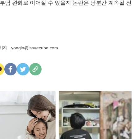
 부담 완화로 이어질 수 있을지 논란은 당분간 계속될 전
기자
yongin@issuecube.com
카
페
트
U
카
이
위
R
오
스
터
L
톡
북
복
사