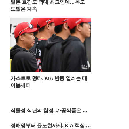
일본 호감도 역대 최고인데…독도
새벽 6시 30분 이전에는 도착해야 주차 공간
을 확보할 수 있을 정도로 경쟁이 치열하다.
도발은 계속
새벽 공기를 가르며 시작하는 짧은 트레킹은
가족 단위 여행객들에게도 큰 부담이 없다.
대중교통을 이용하는 여행객들을 위한 편의
시설도 대폭 확충되었다. 서울 청량리역에서
기차를 타고 민둥산역에 도착하면 주말마다
운행되는 셔틀버스를 이용해 주요 등산로 입
구까지 편리하게 이동할 수 있다. 2026년 셔
틀버스 운행은 11월 초순까지 주말 한정으로
하루 4회 운영되며, 시기에 따라 민둥산역과
능전마을 주차장을 기점으로 노선이 조정된
다. 지자체는 관광객 급증에 대비해 임시 운
카스트로 맹타, KIA 반등 열쇠는 테
행 여부를 실시간으로 공지하고 있으며, 반
이블세터
려견과 함께 동행하는 여행객들을 위한 배려
섞인 안내도 병행하고 있다.최근 고환율과
고물가 영향으로 국내 여행으로 눈을 돌린
이들에게 정선의 자연은 가성비 높은 럭셔리
식물성 식단의 함정, 가공식품은 염
한 경험을 제공한다. 돈으로 환산할 수 없는
대자연의 풍광과 가족이 함께 나누는 새벽
증 유발
산행의 기억은 단순한 관광 이상의 가치를
정해영부터 윤도현까지, KIA 핵심 3