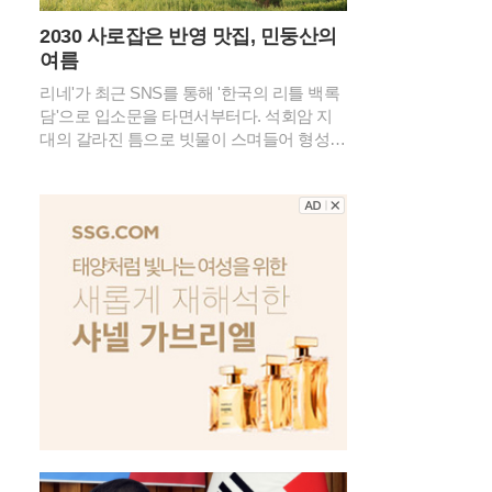
2030 사로잡은 반영 맛집, 민둥산의
여름
리네'가 최근 SNS를 통해 '한국의 리틀 백록
담'으로 입소문을 타면서부터다. 석회암 지
대의 갈라진 틈으로 빗물이 스며들어 형성된
이 물웅덩이는 깊은 산속에서는 보기 드문
신비로운 경관을 연출한다. 특히 2026년 여
름의 기록적인 폭염 속에서도 이곳은 섭씨 2
0도 안팎의 서늘한 기온을 유지하며 피서객
들에게 새로운 트레킹 성지로 급부상했다.민
둥산 돌리네의 가장 큰 매력은 주변 능선이
물 표면에 그대로 비치는 투명한 반영에 있
다. 초록빛 억새 군락이 물웅덩이를 감싸 안
은 모습은 마치 정교하게 연출된 컴퓨터 배
경 화면을 연상케 한다. 과거 주민들이 산나
물 채취를 위해 매년 불을 놓았던 습관 덕분
에 정상부에 나무가 거의 없는 독특한 지형
이 형성되었고, 이는 오히려 돌리네의 탁 트
인 조망을 확보하는 결과가 되었다. 북쪽 언
덕에 홀로 서 있는 나무 한 그루는 광활한 초