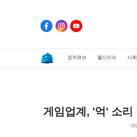
페
인
유
이
스
튜
스
타
브
북
그
램
정치큐브
월드이슈
사회
기
사
홈
게임업계, '억' 소
20