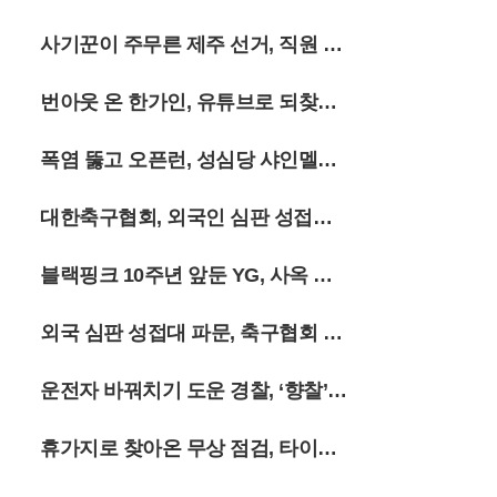
지닌다. 정선군 여량면 일대의 고즈넉한 분
위기와 민둥산의 역동적인 지형이 어우러진
인 상무행
사기꾼이 주무른 제주 선거, 직원 강
이번 여름 시즌은 억새가 은빛으로 변하기
전까지 그 싱그러움을 더할 전망이다. 여행
제 동원
객들은 출국 전 복잡한 절차 대신 가벼운 등
번아웃 온 한가인, 유튜브로 되찾은
산화와 카메라를 챙겨 강원도의 깊은 산속으
로 향하고 있다.
삶의 질
폭염 뚫고 오픈런, 성심당 샤인멜론
시루 출시
대한축구협회, 외국인 심판 성접대
의혹에 축구팬 ‘폭발’
블랙핑크 10주년 앞둔 YG, 사옥 앞
골프채 소동까지
외국 심판 성접대 파문, 축구협회 15
년 전 흑역사 폭로
운전자 바꿔치기 도운 경찰, ‘향찰’
유착의 민낯
휴가지로 찾아온 무상 점검, 타이어
안전 지킨다