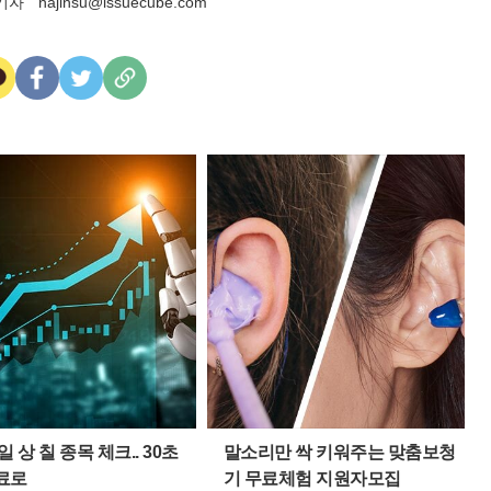
기자
najinsu@issuecube.com
카
페
트
U
카
이
위
R
오
스
터
L
톡
북
복
사
일 상 칠 종목 체크.. 30초
말소리만 싹 키워주는 맞춤보청
료로
기 무료체험 지원자모집