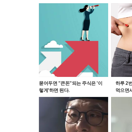
묻어두면 "큰돈"되는 주식은 '이
하루 2
렇게'하면 된다.
먹으면서