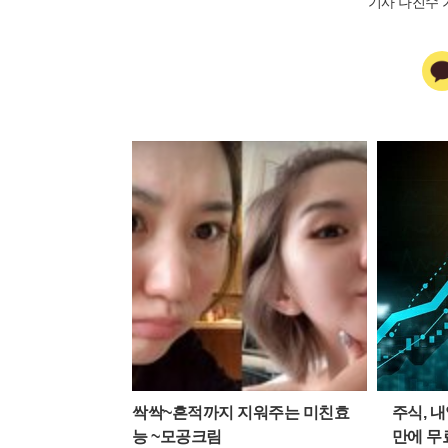
기사 나진수 
싹싹~흔적까지 지워주는 미친효
주식, 내
능 ~모공크림
만에 무