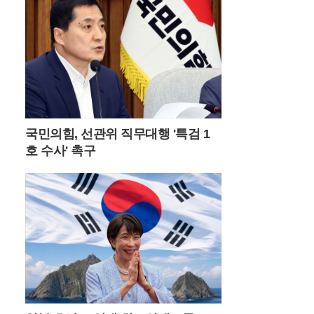
원 위에서 보석처럼 빛나며 사진 작가들과
젊은 층의 출사 포인트로 사랑받고 있다.이
곳의 날씨는 고지대 특유의 변화무쌍함을 간
직하고 있어 방문객들에게 매번 다른 감동을
선사한다. 맑은 날의 청량한 풍경도 일품이
지만, 갑작스럽게 골바람을 타고 밀려오는
운해는 돌리네를 순식간에 신비로운 안개 속
으로 밀어 넣는다. 구름에 휩싸인 물웅덩이
는 마치 전설 속의 성지처럼 경건한 분위기
국민의힘, 선관위 직무대행 '특검 1
를 자아내며 제주도의 삼성혈을 떠올리게 한
호 수사' 촉구
다. 여름철 이른 아침에 산을 오르면 억새 사
이로 피어오르는 물안개와 함께 몽환적인 대
자연의 생명력을 온몸으로 만끽할 수 있다.
민둥산을 오르는 경로는 체력과 시간대에 따
라 세 가지 선택지가 존재한다. 가장 대중적
인 제1코스는 증산초등학교에서 시작해 가
파른 길과 완만한 길 중 선택할 수 있으며, 제
2코스는 능전마을 주차장을 이용해 한 시간
정도 소요된다. 가장 빠르게 정상에 닿고 싶
다면 제3코스인 발구덕쉼터를 이용하는 것
이 효율적이다. 다만 최단 코스인 만큼 평일