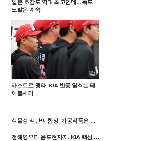
일본 호감도 역대 최고인데…독도
새벽 6시 30분 이전에는 도착해야 주차 공간
을 확보할 수 있을 정도로 경쟁이 치열하다.
도발은 계속
새벽 공기를 가르며 시작하는 짧은 트레킹은
가족 단위 여행객들에게도 큰 부담이 없다.
대중교통을 이용하는 여행객들을 위한 편의
시설도 대폭 확충되었다. 서울 청량리역에서
기차를 타고 민둥산역에 도착하면 주말마다
운행되는 셔틀버스를 이용해 주요 등산로 입
구까지 편리하게 이동할 수 있다. 2026년 셔
틀버스 운행은 11월 초순까지 주말 한정으로
하루 4회 운영되며, 시기에 따라 민둥산역과
능전마을 주차장을 기점으로 노선이 조정된
다. 지자체는 관광객 급증에 대비해 임시 운
카스트로 맹타, KIA 반등 열쇠는 테
행 여부를 실시간으로 공지하고 있으며, 반
이블세터
려견과 함께 동행하는 여행객들을 위한 배려
섞인 안내도 병행하고 있다.최근 고환율과
고물가 영향으로 국내 여행으로 눈을 돌린
이들에게 정선의 자연은 가성비 높은 럭셔리
식물성 식단의 함정, 가공식품은 염
한 경험을 제공한다. 돈으로 환산할 수 없는
대자연의 풍광과 가족이 함께 나누는 새벽
증 유발
산행의 기억은 단순한 관광 이상의 가치를
정해영부터 윤도현까지, KIA 핵심 3