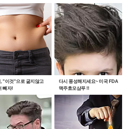
번, "이것"으로 굶지않고
다시 풍성해지세요~ 미국 FDA
 빼자!
맥주효모샴푸 !!