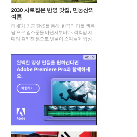
2030 사로잡은 반영 맛집, 민둥산의
여름
리네'가 최근 SNS를 통해 '한국의 리틀 백록
담'으로 입소문을 타면서부터다. 석회암 지
대의 갈라진 틈으로 빗물이 스며들어 형성된
이 물웅덩이는 깊은 산속에서는 보기 드문
신비로운 경관을 연출한다. 특히 2026년 여
름의 기록적인 폭염 속에서도 이곳은 섭씨 2
0도 안팎의 서늘한 기온을 유지하며 피서객
들에게 새로운 트레킹 성지로 급부상했다.민
둥산 돌리네의 가장 큰 매력은 주변 능선이
물 표면에 그대로 비치는 투명한 반영에 있
다. 초록빛 억새 군락이 물웅덩이를 감싸 안
은 모습은 마치 정교하게 연출된 컴퓨터 배
경 화면을 연상케 한다. 과거 주민들이 산나
물 채취를 위해 매년 불을 놓았던 습관 덕분
에 정상부에 나무가 거의 없는 독특한 지형
이 형성되었고, 이는 오히려 돌리네의 탁 트
인 조망을 확보하는 결과가 되었다. 북쪽 언
덕에 홀로 서 있는 나무 한 그루는 광활한 초