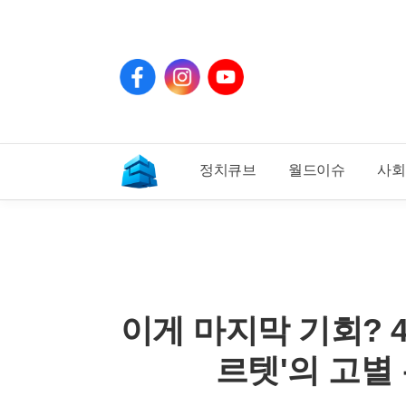
페
인
유
이
스
튜
스
타
브
북
그
램
정치큐브
월드이슈
사회
기
사
홈
이게 마지막 기회? 
르텟'의 고별