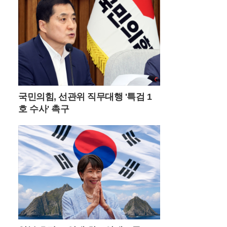
원 위에서 보석처럼 빛나며 사진 작가들과
젊은 층의 출사 포인트로 사랑받고 있다.이
곳의 날씨는 고지대 특유의 변화무쌍함을 간
직하고 있어 방문객들에게 매번 다른 감동을
선사한다. 맑은 날의 청량한 풍경도 일품이
지만, 갑작스럽게 골바람을 타고 밀려오는
운해는 돌리네를 순식간에 신비로운 안개 속
으로 밀어 넣는다. 구름에 휩싸인 물웅덩이
는 마치 전설 속의 성지처럼 경건한 분위기
국민의힘, 선관위 직무대행 '특검 1
를 자아내며 제주도의 삼성혈을 떠올리게 한
호 수사' 촉구
다. 여름철 이른 아침에 산을 오르면 억새 사
이로 피어오르는 물안개와 함께 몽환적인 대
자연의 생명력을 온몸으로 만끽할 수 있다.
민둥산을 오르는 경로는 체력과 시간대에 따
라 세 가지 선택지가 존재한다. 가장 대중적
인 제1코스는 증산초등학교에서 시작해 가
파른 길과 완만한 길 중 선택할 수 있으며, 제
2코스는 능전마을 주차장을 이용해 한 시간
정도 소요된다. 가장 빠르게 정상에 닿고 싶
다면 제3코스인 발구덕쉼터를 이용하는 것
이 효율적이다. 다만 최단 코스인 만큼 평일