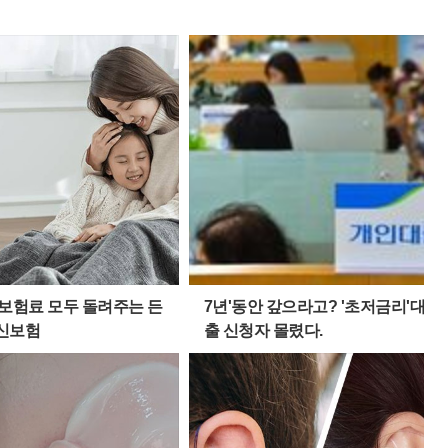
카
이
위
R
오
스
터
L
톡
북
복
사
 보험료 모두 돌려주는 든
7년'동안 갚으라고? '초저금리'대
신보험
출 신청자 몰렸다.