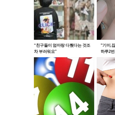
“친구들이 엄마랑 다퉜다는 것조
"기미,잡
차 부러워요”
하루2번