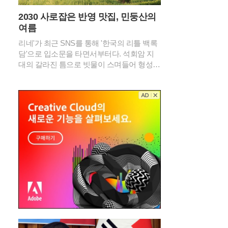
2030 사로잡은 반영 맛집, 민둥산의
여름
리네'가 최근 SNS를 통해 '한국의 리틀 백록
담'으로 입소문을 타면서부터다. 석회암 지
대의 갈라진 틈으로 빗물이 스며들어 형성된
이 물웅덩이는 깊은 산속에서는 보기 드문
신비로운 경관을 연출한다. 특히 2026년 여
름의 기록적인 폭염 속에서도 이곳은 섭씨 2
0도 안팎의 서늘한 기온을 유지하며 피서객
들에게 새로운 트레킹 성지로 급부상했다.민
둥산 돌리네의 가장 큰 매력은 주변 능선이
물 표면에 그대로 비치는 투명한 반영에 있
다. 초록빛 억새 군락이 물웅덩이를 감싸 안
은 모습은 마치 정교하게 연출된 컴퓨터 배
경 화면을 연상케 한다. 과거 주민들이 산나
물 채취를 위해 매년 불을 놓았던 습관 덕분
에 정상부에 나무가 거의 없는 독특한 지형
이 형성되었고, 이는 오히려 돌리네의 탁 트
인 조망을 확보하는 결과가 되었다. 북쪽 언
덕에 홀로 서 있는 나무 한 그루는 광활한 초