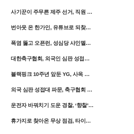
지닌다. 정선군 여량면 일대의 고즈넉한 분
위기와 민둥산의 역동적인 지형이 어우러진
인 상무행
사기꾼이 주무른 제주 선거, 직원 강
이번 여름 시즌은 억새가 은빛으로 변하기
전까지 그 싱그러움을 더할 전망이다. 여행
제 동원
객들은 출국 전 복잡한 절차 대신 가벼운 등
번아웃 온 한가인, 유튜브로 되찾은
산화와 카메라를 챙겨 강원도의 깊은 산속으
로 향하고 있다.
삶의 질
폭염 뚫고 오픈런, 성심당 샤인멜론
시루 출시
대한축구협회, 외국인 심판 성접대
의혹에 축구팬 ‘폭발’
블랙핑크 10주년 앞둔 YG, 사옥 앞
골프채 소동까지
외국 심판 성접대 파문, 축구협회 15
년 전 흑역사 폭로
운전자 바꿔치기 도운 경찰, ‘향찰’
유착의 민낯
휴가지로 찾아온 무상 점검, 타이어
안전 지킨다