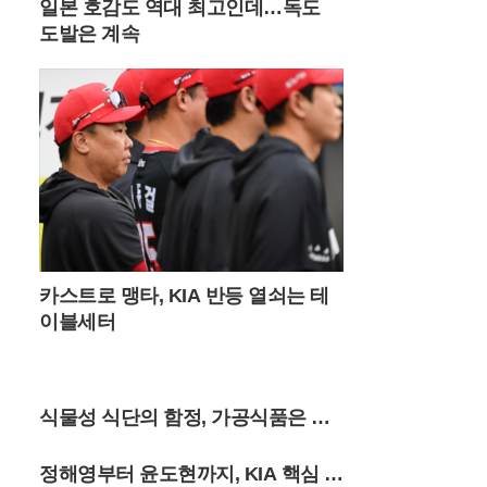
일본 호감도 역대 최고인데…독도
새벽 6시 30분 이전에는 도착해야 주차 공간
을 확보할 수 있을 정도로 경쟁이 치열하다.
도발은 계속
새벽 공기를 가르며 시작하는 짧은 트레킹은
가족 단위 여행객들에게도 큰 부담이 없다.
대중교통을 이용하는 여행객들을 위한 편의
시설도 대폭 확충되었다. 서울 청량리역에서
기차를 타고 민둥산역에 도착하면 주말마다
운행되는 셔틀버스를 이용해 주요 등산로 입
구까지 편리하게 이동할 수 있다. 2026년 셔
틀버스 운행은 11월 초순까지 주말 한정으로
하루 4회 운영되며, 시기에 따라 민둥산역과
능전마을 주차장을 기점으로 노선이 조정된
다. 지자체는 관광객 급증에 대비해 임시 운
카스트로 맹타, KIA 반등 열쇠는 테
행 여부를 실시간으로 공지하고 있으며, 반
이블세터
려견과 함께 동행하는 여행객들을 위한 배려
섞인 안내도 병행하고 있다.최근 고환율과
고물가 영향으로 국내 여행으로 눈을 돌린
이들에게 정선의 자연은 가성비 높은 럭셔리
식물성 식단의 함정, 가공식품은 염
한 경험을 제공한다. 돈으로 환산할 수 없는
대자연의 풍광과 가족이 함께 나누는 새벽
증 유발
산행의 기억은 단순한 관광 이상의 가치를
정해영부터 윤도현까지, KIA 핵심 3