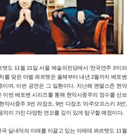
도 11월 21일 서울 예술의전당에서 '전국연주 3'이라
 차를 맞은 아벨 콰르텟은 올해부터 내년 2월까지 베토벤
이며, 이번 공연은 그 일환이다. 지난해 멘델스존 현악
은 이번 베토벤 시리즈를 통해 현악사중주의 정수를 선보
악사중주 3번 라장조, 9번 다장조 '라주모프스키 3번',
 음악이 가진 다양한 면모를 깊이 있게 탐구할 예정이다.
국 실내악의 미래를 이끌고 있는 아레테 콰르텟도 11월