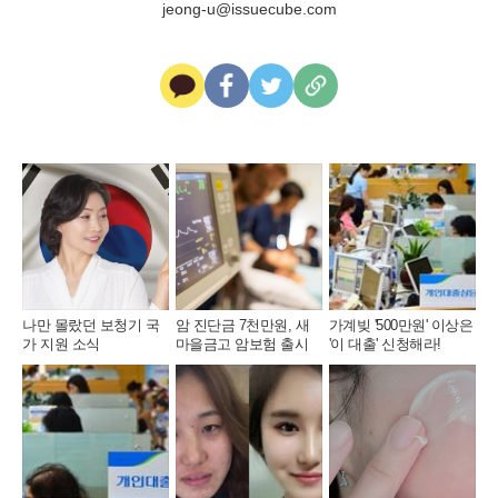
jeong-u@issuecube.com
카
페
트
U
카
이
위
R
오
스
터
L
톡
북
복
사
나만 몰랐던 보청기 국
암 진단금 7천만원, 새
가계빚 '500만원' 이상은
가 지원 소식
마을금고 암보험 출시
'이 대출' 신청해라!