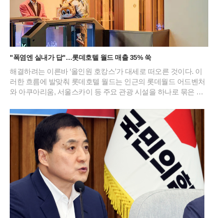
"폭염엔 실내가 답"…롯데호텔 월드 매출 35% 쑥
해결하려는 이른바 ‘올인원 호캉스’가 대세로 떠오른 것이다. 이
러한 흐름에 발맞춰 롯데호텔 월드는 인근의 롯데월드 어드벤처
와 아쿠아리움, 서울스카이 등 주요 관광 시설을 하나로 묶은 실
내 액티비티 패키지를 선보이며 여름 휴가객 유치에 총력을 기울
이고 있다. 날씨의 제약 없이 잠실의 랜드마크를 즐길 수 있다는
점이 방학을 맞은 자녀 동반 가족들에게 큰 매력으로 다가오고
있다.이번 시즌의 주력 상품인 ‘액티비티 인 월드’ 패키지는 안락
한 객실 1박과 함께 롯데월드 아쿠아리움 및 서울스카이 입장권
을 기본으로 구성했다. 특히 장기 투숙을 선호하는 고객들을 위
해 2박 이상 이용 시 롯데월드 어드벤처 종합이용권과 라세느 조
식 뷔페 혜택을 추가로 제공하는 등 혜택의 폭을 넓혔다. 실제로
해당 패키지의 지난 7월 매출은 전년 동기 대비 35%가량 상승하
며 실내 휴가에 대한 높은 수요를 입증했다. 호텔 측은 이러한 인
기에 힘입어 해당 상품을 연말까지 상시 운영하며 장기적인 고객
확보에 나설 방침이다.테마파크 이용의 편의성을 극대화한 특화