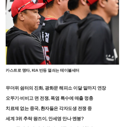
만족도를 끌어올리고 있다.롯데호텔 월드의 이번 전략은 단순한
숙박을 넘어 인근 인프라를 유기적으로 결합해 고객의 체류 시간
을 극대화했다는 점에서 높은 평가를 받는다. 폭염과 방학이라는
계절적 특수성을 정확히 공략한 실내 액티비티 패키지는 도심 속
휴양을 원하는 이들에게 실질적인 대안을 제시하고 있다. 호텔
공식 홈페이지를 통한 간편한 예약 시스템과 다양한 옵션 구성은
앞으로도 가족 단위 휴가객들의 발길을 잠실로 이끄는 강력한 유
인책이 될 것으로 전망된다.
카스트로 맹타, KIA 반등 열쇠는 테이블세터
무더위 쉼터의 진화, 광화문 해피소 이달 말까지 연장
오뚜기·비비고 면 전쟁, 폭염 특수에 매출 껑충
치료제 없는 중국, 환자들은 각자도생 전쟁 중
세계 3위 추락 왕즈이, 안세영 만나 멘붕?