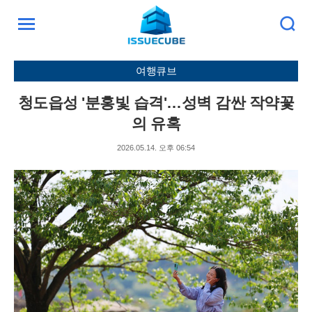
검
주
색
요
서
여행큐브
비
스
청도읍성 '분홍빛 습격'…성벽 감싼 작약꽃
메
뉴
의 유혹
펼
치
2026.05.14. 오후 06:54
기