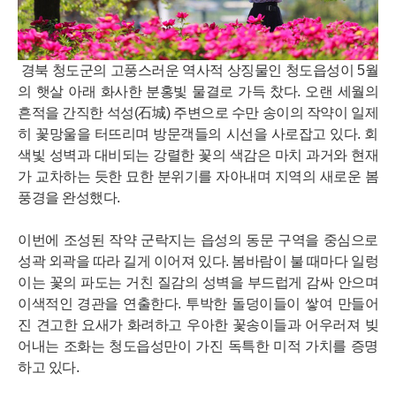
경북 청도군의 고풍스러운 역사적 상징물인 청도읍성이 5월
의 햇살 아래 화사한 분홍빛 물결로 가득 찼다. 오랜 세월의
흔적을 간직한 석성(石城) 주변으로 수만 송이의 작약이 일제
히 꽃망울을 터뜨리며 방문객들의 시선을 사로잡고 있다. 회
색빛 성벽과 대비되는 강렬한 꽃의 색감은 마치 과거와 현재
가 교차하는 듯한 묘한 분위기를 자아내며 지역의 새로운 봄
풍경을 완성했다.
이번에 조성된 작약 군락지는 읍성의 동문 구역을 중심으로
성곽 외곽을 따라 길게 이어져 있다. 봄바람이 불 때마다 일렁
이는 꽃의 파도는 거친 질감의 성벽을 부드럽게 감싸 안으며
이색적인 경관을 연출한다. 투박한 돌덩이들이 쌓여 만들어
진 견고한 요새가 화려하고 우아한 꽃송이들과 어우러져 빚
어내는 조화는 청도읍성만이 가진 독특한 미적 가치를 증명
하고 있다.