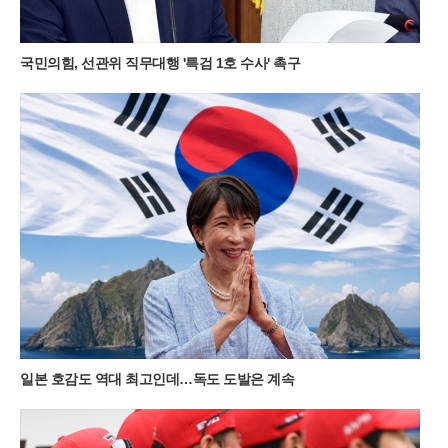
서비스도 눈길을 끈다. 롯데호텔 월드는 호텔 내부에서 어드벤처
로 곧장 연결되는 전용 통로인 ‘원더도어’를 운영하며 투숙객들에
게 차별화된 동선을 제공하고 있다. ‘월드 시그니처’ 패키지를 이
국민의힘, 선관위 직무대행 '특검 1호 수사' 촉구
용할 경우 인원수에 맞춰 2인형 또는 3인형을 선택할 수 있어 가
족은 물론 친구나 연인 단위 고객까지 폭넓게 수용 가능하다. 호
텔 밖으로 나가지 않고도 놀이시설을 즐길 수 있다는 점은 무더
운 여름철 이동의 번거로움을 최소화하려는 고객들에게 최적의
선택지가 되고 있다.놀이기구 대기 시간을 아끼고 싶은 실속파
고객들을 위한 프리미엄 서비스도 마련되었다. ‘매직패스형 패키
지’는 객실 1박에 매직패스 프리미엄 결합권과 원더밴드를 포함
해 대기 없이 인기 시설을 이용할 수 있도록 돕는다. 원더밴드는
원더도어 전용 키와 객실 키 기능을 동시에 갖춰 투숙 기간 내내
편리하게 사용할 수 있다. 또한 회전목마 앞 기념사진 촬영권이
포함된 포토 결합권 패키지도 선택 가능해, 특별한 추억을 남기
고자 하는 젊은 층의 호응이 이어지고 있다.여기에 투숙객만을
위한 전용 혜택인 ‘원더찬스’와 ‘원더타임’은 이번 패키지의 가치
를 더욱 높여준다. 어드벤처 연계 패키지 이용객은 투숙 기간 중
한 차례 재입장이 가능한 원더찬스 혜택을 누릴 수 있어 휴식과
일본 호감도 역대 최고인데…독도 도발은 계속
놀이를 자유롭게 병행할 수 있다. 특히 8월 말까지는 정식 개장
시간보다 15분 먼저 입장할 수 있는 원더타임 제도를 시행해, 혼
잡한 시간을 피해 여유롭게 테마파크를 즐기고자 하는 고객들의