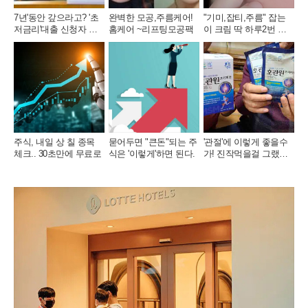
7년'동안 갚으라고? '초
완벽한 모공,주름케어!
"기미,잡티,주름" 잡는
저금리'대출 신청자 몰
홈케어 ~리프팅모공팩
이 크림 딱 하루2번 발
렸다.
라
주식, 내일 상 칠 종목
묻어두면 "큰돈"되는 주
'관절'에 이렇게 좋을수
체크.. 30초만에 무료로
식은 '이렇게'하면 된다.
가! 진작먹을걸 그랬어
요!