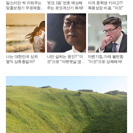
말소리만 싹 키워주는
'로또 1등' 번호 예상해
이게 중학생 키라고!?
맞춤보청기 무료체험 지
주는 로또계산기 화제!
폭풍성장 비결, "이것"
원자모집
나는 대한민국 상위
나만 살찌는 원인? "이
마른기침,가래 불편함
몇% 상류층일까?
것"으로 "아랫뱃살,옆구
"이것"으로 상쾌해져!
리" 다 빠진다!