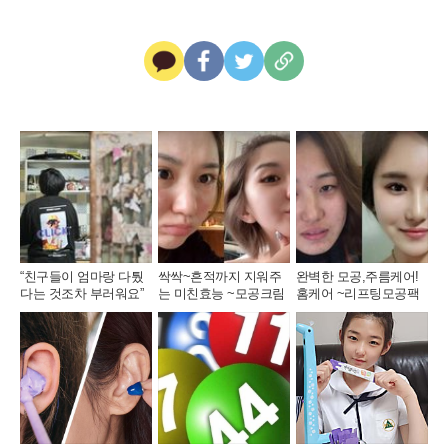
카
페
트
U
카
이
위
R
오
스
터
L
톡
북
복
사
“친구들이 엄마랑 다퉜
싹싹~흔적까지 지워주
완벽한 모공,주름케어!
다는 것조차 부러워요”
는 미친효능 ~모공크림
홈케어 ~리프팅모공팩