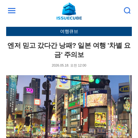
검
주
색
요
서
여행큐브
비
스
엔저 믿고 갔다간 낭패? 일본 여행 '차별 요
메
뉴
금' 주의보
펼
치
2026.05.18. 오전 12:00
기