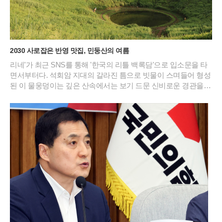
2030 사로잡은 반영 맛집, 민둥산의 여름
리네'가 최근 SNS를 통해 '한국의 리틀 백록담'으로 입소문을 타
면서부터다. 석회암 지대의 갈라진 틈으로 빗물이 스며들어 형성
된 이 물웅덩이는 깊은 산속에서는 보기 드문 신비로운 경관을
연출한다. 특히 2026년 여름의 기록적인 폭염 속에서도 이곳은
섭씨 20도 안팎의 서늘한 기온을 유지하며 피서객들에게 새로운
트레킹 성지로 급부상했다.민둥산 돌리네의 가장 큰 매력은 주변
능선이 물 표면에 그대로 비치는 투명한 반영에 있다. 초록빛 억
새 군락이 물웅덩이를 감싸 안은 모습은 마치 정교하게 연출된
컴퓨터 배경 화면을 연상케 한다. 과거 주민들이 산나물 채취를
위해 매년 불을 놓았던 습관 덕분에 정상부에 나무가 거의 없는
독특한 지형이 형성되었고, 이는 오히려 돌리네의 탁 트인 조망
을 확보하는 결과가 되었다. 북쪽 언덕에 홀로 서 있는 나무 한 그
루는 광활한 초원 위에서 보석처럼 빛나며 사진 작가들과 젊은
층의 출사 포인트로 사랑받고 있다.이곳의 날씨는 고지대 특유의
변화무쌍함을 간직하고 있어 방문객들에게 매번 다른 감동을 선
사한다. 맑은 날의 청량한 풍경도 일품이지만, 갑작스럽게 골바