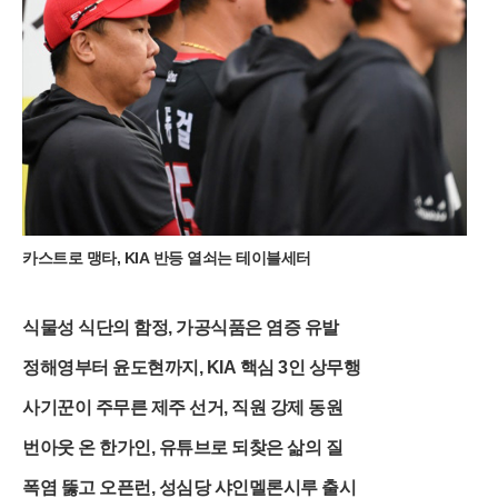
인 안내도 병행하고 있다.최근 고환율과 고물가 영향으로 국내
여행으로 눈을 돌린 이들에게 정선의 자연은 가성비 높은 럭셔리
한 경험을 제공한다. 돈으로 환산할 수 없는 대자연의 풍광과 가
족이 함께 나누는 새벽 산행의 기억은 단순한 관광 이상의 가치
를 지닌다. 정선군 여량면 일대의 고즈넉한 분위기와 민둥산의
역동적인 지형이 어우러진 이번 여름 시즌은 억새가 은빛으로 변
하기 전까지 그 싱그러움을 더할 전망이다. 여행객들은 출국 전
복잡한 절차 대신 가벼운 등산화와 카메라를 챙겨 강원도의 깊은
산속으로 향하고 있다.
카스트로 맹타, KIA 반등 열쇠는 테이블세터
식물성 식단의 함정, 가공식품은 염증 유발
정해영부터 윤도현까지, KIA 핵심 3인 상무행
사기꾼이 주무른 제주 선거, 직원 강제 동원
번아웃 온 한가인, 유튜브로 되찾은 삶의 질
폭염 뚫고 오픈런, 성심당 샤인멜론시루 출시