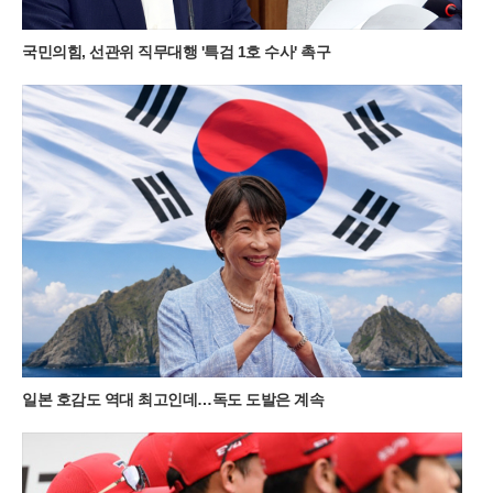
람을 타고 밀려오는 운해는 돌리네를 순식간에 신비로운 안개 속
으로 밀어 넣는다. 구름에 휩싸인 물웅덩이는 마치 전설 속의 성
국민의힘, 선관위 직무대행 '특검 1호 수사' 촉구
지처럼 경건한 분위기를 자아내며 제주도의 삼성혈을 떠올리게
한다. 여름철 이른 아침에 산을 오르면 억새 사이로 피어오르는
물안개와 함께 몽환적인 대자연의 생명력을 온몸으로 만끽할 수
있다.민둥산을 오르는 경로는 체력과 시간대에 따라 세 가지 선
택지가 존재한다. 가장 대중적인 제1코스는 증산초등학교에서
시작해 가파른 길과 완만한 길 중 선택할 수 있으며, 제2코스는
능전마을 주차장을 이용해 한 시간 정도 소요된다. 가장 빠르게
정상에 닿고 싶다면 제3코스인 발구덕쉼터를 이용하는 것이 효
율적이다. 다만 최단 코스인 만큼 평일 새벽 6시 30분 이전에는
도착해야 주차 공간을 확보할 수 있을 정도로 경쟁이 치열하다.
새벽 공기를 가르며 시작하는 짧은 트레킹은 가족 단위 여행객들
에게도 큰 부담이 없다.대중교통을 이용하는 여행객들을 위한 편
의 시설도 대폭 확충되었다. 서울 청량리역에서 기차를 타고 민
둥산역에 도착하면 주말마다 운행되는 셔틀버스를 이용해 주요
등산로 입구까지 편리하게 이동할 수 있다. 2026년 셔틀버스 운
일본 호감도 역대 최고인데…독도 도발은 계속
행은 11월 초순까지 주말 한정으로 하루 4회 운영되며, 시기에 따
라 민둥산역과 능전마을 주차장을 기점으로 노선이 조정된다. 지
자체는 관광객 급증에 대비해 임시 운행 여부를 실시간으로 공지
하고 있으며, 반려견과 함께 동행하는 여행객들을 위한 배려 섞