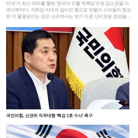
리네'가 최근 SNS를 통해 '한국의 리틀 백록담'으로 입소문을 타
면서부터다. 석회암 지대의 갈라진 틈으로 빗물이 스며들어 형성
된 이 물웅덩이는 깊은 산속에서는 보기 드문 신비로운 경관을
연출한다. 특히 2026년 여름의 기록적인 폭염 속에서도 이곳은
섭씨 20도 안팎의 서늘한 기온을 유지하며 피서객들에게 새로운
트레킹 성지로 급부상했다.민둥산 돌리네의 가장 큰 매력은 주변
능선이 물 표면에 그대로 비치는 투명한 반영에 있다. 초록빛 억
새 군락이 물웅덩이를 감싸 안은 모습은 마치 정교하게 연출된
컴퓨터 배경 화면을 연상케 한다. 과거 주민들이 산나물 채취를
위해 매년 불을 놓았던 습관 덕분에 정상부에 나무가 거의 없는
독특한 지형이 형성되었고, 이는 오히려 돌리네의 탁 트인 조망
을 확보하는 결과가 되었다. 북쪽 언덕에 홀로 서 있는 나무 한 그
루는 광활한 초원 위에서 보석처럼 빛나며 사진 작가들과 젊은
층의 출사 포인트로 사랑받고 있다.이곳의 날씨는 고지대 특유의
변화무쌍함을 간직하고 있어 방문객들에게 매번 다른 감동을 선
사한다. 맑은 날의 청량한 풍경도 일품이지만, 갑작스럽게 골바
람을 타고 밀려오는 운해는 돌리네를 순식간에 신비로운 안개 속
으로 밀어 넣는다. 구름에 휩싸인 물웅덩이는 마치 전설 속의 성
국민의힘, 선관위 직무대행 '특검 1호 수사' 촉구
지처럼 경건한 분위기를 자아내며 제주도의 삼성혈을 떠올리게
한다. 여름철 이른 아침에 산을 오르면 억새 사이로 피어오르는
물안개와 함께 몽환적인 대자연의 생명력을 온몸으로 만끽할 수