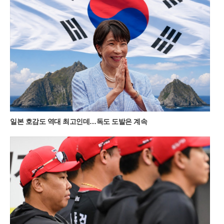
있다.민둥산을 오르는 경로는 체력과 시간대에 따라 세 가지 선
택지가 존재한다. 가장 대중적인 제1코스는 증산초등학교에서
시작해 가파른 길과 완만한 길 중 선택할 수 있으며, 제2코스는
능전마을 주차장을 이용해 한 시간 정도 소요된다. 가장 빠르게
정상에 닿고 싶다면 제3코스인 발구덕쉼터를 이용하는 것이 효
율적이다. 다만 최단 코스인 만큼 평일 새벽 6시 30분 이전에는
도착해야 주차 공간을 확보할 수 있을 정도로 경쟁이 치열하다.
새벽 공기를 가르며 시작하는 짧은 트레킹은 가족 단위 여행객들
에게도 큰 부담이 없다.대중교통을 이용하는 여행객들을 위한 편
의 시설도 대폭 확충되었다. 서울 청량리역에서 기차를 타고 민
둥산역에 도착하면 주말마다 운행되는 셔틀버스를 이용해 주요
등산로 입구까지 편리하게 이동할 수 있다. 2026년 셔틀버스 운
일본 호감도 역대 최고인데…독도 도발은 계속
행은 11월 초순까지 주말 한정으로 하루 4회 운영되며, 시기에 따
라 민둥산역과 능전마을 주차장을 기점으로 노선이 조정된다. 지
자체는 관광객 급증에 대비해 임시 운행 여부를 실시간으로 공지
하고 있으며, 반려견과 함께 동행하는 여행객들을 위한 배려 섞
인 안내도 병행하고 있다.최근 고환율과 고물가 영향으로 국내
여행으로 눈을 돌린 이들에게 정선의 자연은 가성비 높은 럭셔리
한 경험을 제공한다. 돈으로 환산할 수 없는 대자연의 풍광과 가
족이 함께 나누는 새벽 산행의 기억은 단순한 관광 이상의 가치
를 지닌다. 정선군 여량면 일대의 고즈넉한 분위기와 민둥산의
역동적인 지형이 어우러진 이번 여름 시즌은 억새가 은빛으로 변