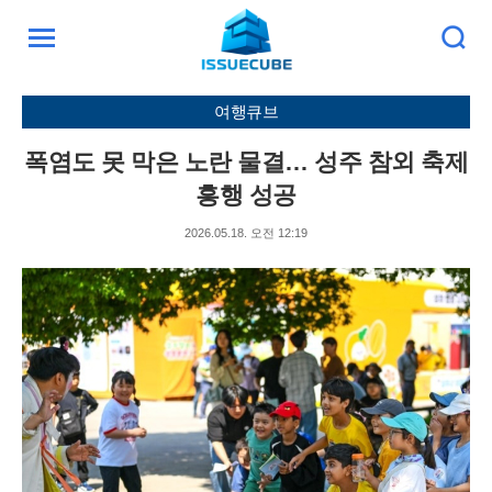
검
주
색
요
서
여행큐브
비
스
폭염도 못 막은 노란 물결… 성주 참외 축제
메
뉴
흥행 성공
펼
치
2026.05.18. 오전 12:19
기