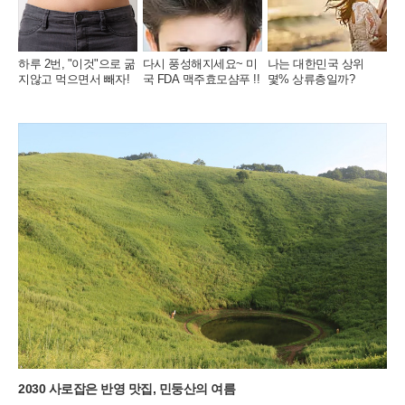
하루 2번, "이것"으로 굶
다시 풍성해지세요~ 미
나는 대한민국 상위
지않고 먹으면서 빼자!
국 FDA 맥주효모샴푸 !!
몇% 상류층일까?
2030 사로잡은 반영 맛집, 민둥산의 여름