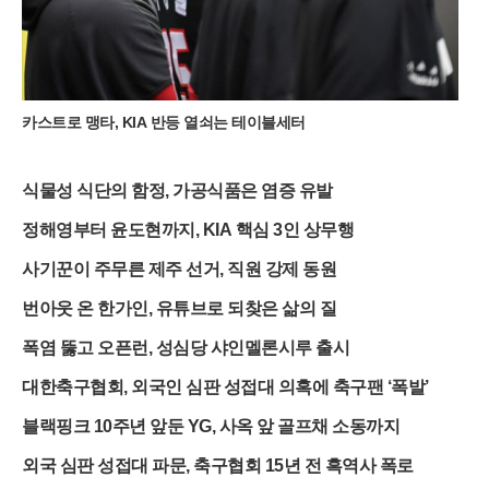
하기 전까지 그 싱그러움을 더할 전망이다. 여행객들은 출국 전
복잡한 절차 대신 가벼운 등산화와 카메라를 챙겨 강원도의 깊은
산속으로 향하고 있다.
카스트로 맹타, KIA 반등 열쇠는 테이블세터
식물성 식단의 함정, 가공식품은 염증 유발
정해영부터 윤도현까지, KIA 핵심 3인 상무행
사기꾼이 주무른 제주 선거, 직원 강제 동원
번아웃 온 한가인, 유튜브로 되찾은 삶의 질
폭염 뚫고 오픈런, 성심당 샤인멜론시루 출시
대한축구협회, 외국인 심판 성접대 의혹에 축구팬 ‘폭발’
블랙핑크 10주년 앞둔 YG, 사옥 앞 골프채 소동까지
외국 심판 성접대 파문, 축구협회 15년 전 흑역사 폭로