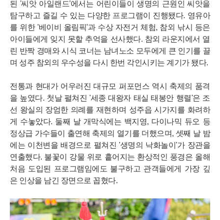
된 '씨앗 아일랜드'에서는 어린이들이 생명의 근원인 씨앗을
탐구하고 즐길 수 있는 다양한 프로그램이 진행됐다. 영유아
를 위한 '베이비 올림픽'과 수상 자전거 체험, 참외 낚시 등은
아이들에게 잊지 못할 추억을 선사했다. 참외 라운지에서 열
린 반짝 경매와 시식 코너는 남녀노소 모두에게 큰 인기를 끌
며 성주 참외의 우수성을 다시 한번 각인시키는 계기가 됐다.
전통과 현대가 어우러진 대규모 퍼포먼스 역시 축제의 품격
을 높였다. 첫날 펼쳐진 '세종 대왕자 태실 태봉안 행렬'은 조
선 왕실의 장엄한 의례를 재현하며 성주읍 시가지를 화려하
게 수놓았다. 둘째 날 개막식에는 백지영, 다이나믹 듀오 등
정상급 가수들이 출연해 축제의 열기를 더했으며, 셋째 날 밤
에는 이천변을 배경으로 펼쳐진 '생명의 낙화놀이'가 장관을
연출했다. 불꽃이 강물 위로 흩어지는 환상적인 풍경은 올해
처음 도입된 프로그램임에도 불구하고 관객들에게 가장 깊
은 인상을 남긴 장면으로 꼽혔다.