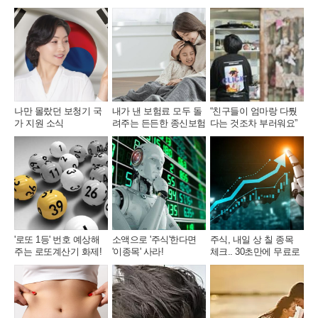
톡
북
복
사
나만 몰랐던 보청기 국
내가 낸 보험료 모두 돌
“친구들이 엄마랑 다퉜
가 지원 소식
려주는 든든한 종신보험
다는 것조차 부러워요”
'로또 1등' 번호 예상해
소액으로 '주식'한다면
주식, 내일 상 칠 종목
주는 로또계산기 화제!
'이종목' 사라!
체크.. 30초만에 무료로