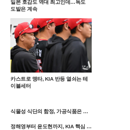
일본 호감도 역대 최고인데…독도
새벽 6시 30분 이전에는 도착해야 주차 공간
을 확보할 수 있을 정도로 경쟁이 치열하다.
도발은 계속
새벽 공기를 가르며 시작하는 짧은 트레킹은
가족 단위 여행객들에게도 큰 부담이 없다.
대중교통을 이용하는 여행객들을 위한 편의
시설도 대폭 확충되었다. 서울 청량리역에서
기차를 타고 민둥산역에 도착하면 주말마다
운행되는 셔틀버스를 이용해 주요 등산로 입
구까지 편리하게 이동할 수 있다. 2026년 셔
틀버스 운행은 11월 초순까지 주말 한정으로
하루 4회 운영되며, 시기에 따라 민둥산역과
능전마을 주차장을 기점으로 노선이 조정된
다. 지자체는 관광객 급증에 대비해 임시 운
카스트로 맹타, KIA 반등 열쇠는 테
행 여부를 실시간으로 공지하고 있으며, 반
이블세터
려견과 함께 동행하는 여행객들을 위한 배려
섞인 안내도 병행하고 있다.최근 고환율과
고물가 영향으로 국내 여행으로 눈을 돌린
이들에게 정선의 자연은 가성비 높은 럭셔리
식물성 식단의 함정, 가공식품은 염
한 경험을 제공한다. 돈으로 환산할 수 없는
대자연의 풍광과 가족이 함께 나누는 새벽
증 유발
산행의 기억은 단순한 관광 이상의 가치를
정해영부터 윤도현까지, KIA 핵심 3