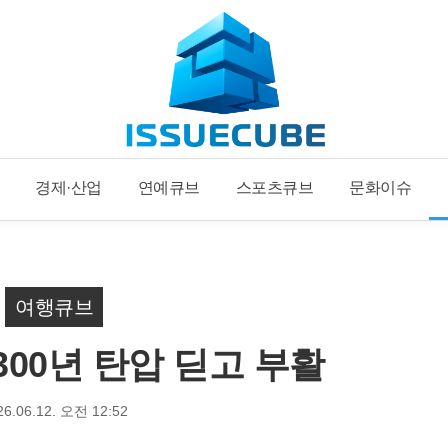
경제·산업
연예큐브
스포츠큐브
문화이슈
여행큐브
300년 탄압 딛고 부활
26.06.12. 오전 12:52