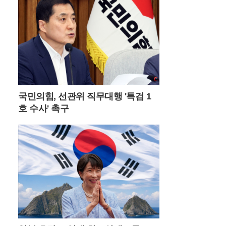
원 위에서 보석처럼 빛나며 사진 작가들과
젊은 층의 출사 포인트로 사랑받고 있다.이
곳의 날씨는 고지대 특유의 변화무쌍함을 간
직하고 있어 방문객들에게 매번 다른 감동을
선사한다. 맑은 날의 청량한 풍경도 일품이
지만, 갑작스럽게 골바람을 타고 밀려오는
운해는 돌리네를 순식간에 신비로운 안개 속
으로 밀어 넣는다. 구름에 휩싸인 물웅덩이
는 마치 전설 속의 성지처럼 경건한 분위기
국민의힘, 선관위 직무대행 '특검 1
를 자아내며 제주도의 삼성혈을 떠올리게 한
호 수사' 촉구
다. 여름철 이른 아침에 산을 오르면 억새 사
이로 피어오르는 물안개와 함께 몽환적인 대
자연의 생명력을 온몸으로 만끽할 수 있다.
민둥산을 오르는 경로는 체력과 시간대에 따
라 세 가지 선택지가 존재한다. 가장 대중적
인 제1코스는 증산초등학교에서 시작해 가
파른 길과 완만한 길 중 선택할 수 있으며, 제
2코스는 능전마을 주차장을 이용해 한 시간
정도 소요된다. 가장 빠르게 정상에 닿고 싶
다면 제3코스인 발구덕쉼터를 이용하는 것
이 효율적이다. 다만 최단 코스인 만큼 평일