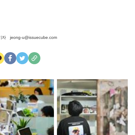
기자
jeong-u@issuecube.com
카
페
트
U
카
이
위
R
오
스
터
L
톡
북
복
사