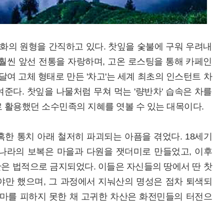
문화의 원형을 간직하고 있다. 찻잎을 숯불에 구워 우려내
 훨씬 앞선 전통을 자랑하며, 고온 로스팅을 통해 카페인
달여 고체 형태로 만든 '차고'는 세계 최초의 인스턴트 차
준다. 찻잎을 나물처럼 무쳐 먹는 '량반차' 습속은 차를
 활용했던 소수민족의 지혜를 엿볼 수 있는 대목이다.
한 통치 아래 철저히 파괴되는 아픔을 겪었다. 18세기
나라의 보복은 마을과 다원을 잿더미로 만들었고, 이후
산은 법적으로 금지되었다. 이들은 자신들의 땅에서 딴 찻
야만 했으며, 그 과정에서 지눠산의 명성은 점차 퇴색되
화마를 피하지 못한 채 고귀한 차산은 화전민들의 터전으