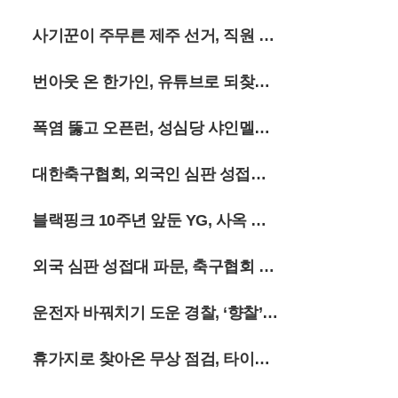
지닌다. 정선군 여량면 일대의 고즈넉한 분
위기와 민둥산의 역동적인 지형이 어우러진
인 상무행
사기꾼이 주무른 제주 선거, 직원 강
이번 여름 시즌은 억새가 은빛으로 변하기
전까지 그 싱그러움을 더할 전망이다. 여행
제 동원
객들은 출국 전 복잡한 절차 대신 가벼운 등
번아웃 온 한가인, 유튜브로 되찾은
산화와 카메라를 챙겨 강원도의 깊은 산속으
로 향하고 있다.
삶의 질
폭염 뚫고 오픈런, 성심당 샤인멜론
시루 출시
대한축구협회, 외국인 심판 성접대
의혹에 축구팬 ‘폭발’
블랙핑크 10주년 앞둔 YG, 사옥 앞
골프채 소동까지
외국 심판 성접대 파문, 축구협회 15
년 전 흑역사 폭로
운전자 바꿔치기 도운 경찰, ‘향찰’
유착의 민낯
휴가지로 찾아온 무상 점검, 타이어
안전 지킨다