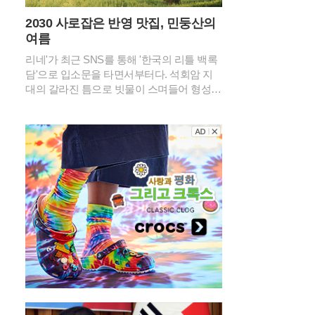
2030 사로잡은 반영 맛집, 민둥산의
여름
리네'가 최근 SNS를 통해 '한국의 리틀 백록
담'으로 입소문을 타면서부터다. 석회암 지
대의 갈라진 틈으로 빗물이 스며들어 형성된
이 물웅덩이는 깊은 산속에서는 보기 드문
신비로운 경관을 연출한다. 특히 2026년 여
름의 기록적인 폭염 속에서도 이곳은 섭씨 2
0도 안팎의 서늘한 기온을 유지하며 피서객
들에게 새로운 트레킹 성지로 급부상했다.민
둥산 돌리네의 가장 큰 매력은 주변 능선이
물 표면에 그대로 비치는 투명한 반영에 있
다. 초록빛 억새 군락이 물웅덩이를 감싸 안
은 모습은 마치 정교하게 연출된 컴퓨터 배
경 화면을 연상케 한다. 과거 주민들이 산나
물 채취를 위해 매년 불을 놓았던 습관 덕분
에 정상부에 나무가 거의 없는 독특한 지형
이 형성되었고, 이는 오히려 돌리네의 탁 트
인 조망을 확보하는 결과가 되었다. 북쪽 언
덕에 홀로 서 있는 나무 한 그루는 광활한 초