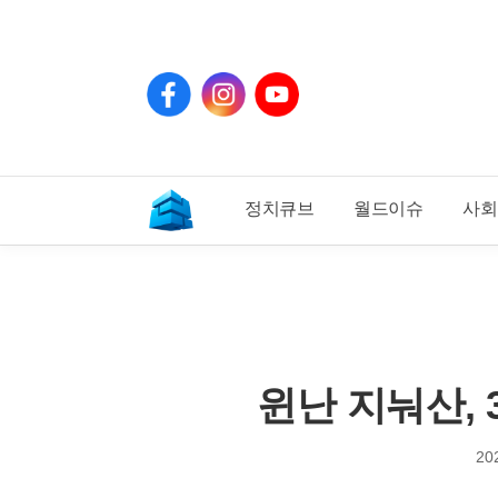
페
인
유
이
스
튜
스
타
브
북
그
램
정치큐브
월드이슈
사회
기
사
홈
윈난 지눠산, 
20