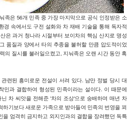
눠족은 56개 민족 중 가장 마지막으로 공식 인정받은 소
환경 속에서도 구전 설화와 차 재배 기술을 통해 독자적
눠산은 과거 청나라 시절부터 보이차의 핵심 산지로 명성
 그 품질과 양에서 타의 추종을 불허할 만큼 압도적이었
세력의 질시를 불러일으켰고, 지눠족은 오랜 시간 동안 혹
관련된 흥미로운 전설이 서려 있다. 남만 정벌 당시 대
착민과 결합하여 형성된 민족이라는 설이다. 이 때문에
 차 씨앗을 전해준 '차의 조상'으로 숭배하며 매년 차
배척하기보다 새로운 가족으로 받아들여 민족의 번영을 꾀
혼인을 엄격히 금지하고 외지인과의 결합을 장려했던 독특