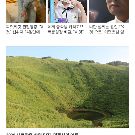
찌릿찌릿 관절통증, "이
이게 중학생 키라고!?
나만 살찌는 원인? "이
것" 섭취해 14일만에 완
폭풍성장 비결, "이것"
것"으로 "아랫뱃살,옆구
화
리" 다 빠진다!
2030 사로잡은 반영 맛집, 민둥산의 여름