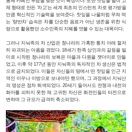
통해 카페인 부담을 낮춘 것이 특징이다. 또한 찻잎을 달여 고
체 형태로 만든 '차고'는 세계 최초의 인스턴트 차로 평가받을
만큼 혁신적인 기술력을 보여준다. 찻잎을 나물처럼 무쳐 먹
는 '량반차' 습속은 차를 단순한 음료가 아닌 생존을 위한 식
량으로 활용했던 소수민족의 지혜를 엿볼 수 있는 대목이다.
그러나 지눠족의 차 산업은 청나라의 가혹한 통치 아래 철저
히 파괴되는 아픔을 겪었다. 18세기 한족 상인과의 갈등을 빌
미로 시작된 청나라의 보복은 마을과 다원을 잿더미로 만들
었고, 이후 약 177년 동안 지눠족의 독자적인 차 생산은 법적
으로 금지되었다. 이들은 자신들의 땅에서 딴 찻잎을 인근 지
역인 이우나 이방으로 보내야만 했으며, 그 과정에서 지눠산
의 명성은 점차 퇴색되었다. 20세기 들어서도 전쟁과 내전의
화마를 피하지 못한 채 고귀한 차산은 화전민들의 터전으로
변하며 그 규모가 급격히 축소되었다.