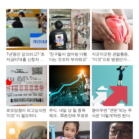
카
이
위
R
오
스
터
L
톡
북
복
사
7년'동안 갚으라고? '초
“친구들이 엄마랑 다퉜
지긋지긋한 관절통증,
저금리'대출 신청자 몰
다는 것조차 부러워요”
"이것"으로 병원안가도
렸다.
돼..
로또당첨이 되고싶으면
주식, 내일 상 칠 종목
묻어두면 "큰돈"되는 주
'이것' 이 필요하다.
체크.. 30초만에 무료로
식은 '이렇게'하면 된다.