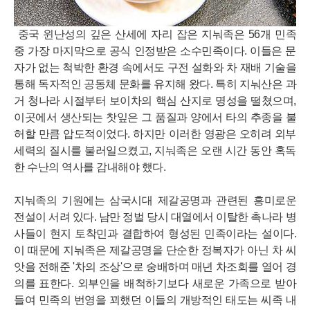
중국 윈난성의 깊은 산세에 자리 잡은 지눠족은 56개 민족
중 가장 마지막으로 공식 인정받은 소수민족이다. 이들은 문
자가 없는 척박한 환경 속에서도 구전 설화와 차 재배 기술을
통해 독자적인 공동체 문화를 유지해 왔다. 특히 지눠산은 과
거 청나라 시절부터 보이차의 핵심 산지로 명성을 떨쳤으며,
이곳에서 생산되는 찻잎은 그 품질과 양에서 타의 추종을 불
허할 만큼 압도적이었다. 하지만 이러한 영광은 오히려 외부
세력의 질시를 불러일으켰고, 지눠족은 오랜 시간 동안 혹독
한 수난의 역사를 감내해야 했다.
지눠족의 기원에는 삼국시대 제갈공명과 관련된 흥미로운
전설이 서려 있다. 남만 정벌 당시 대열에서 이탈한 촉나라 병
사들이 현지 토착민과 결합하여 형성된 민족이라는 설이다.
이 때문에 지눠족은 제갈공명을 단순한 정복자가 아닌 차 씨
앗을 전해준 '차의 조상'으로 숭배하며 매년 차조회를 열어 경
의를 표한다. 외부인을 배척하기보다 새로운 가족으로 받아
들여 민족의 번영을 꾀했던 이들의 개방적인 태도는 씨족 내