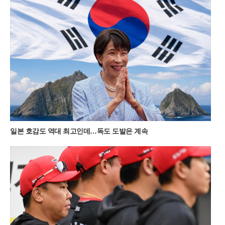
물안개와 함께 몽환적인 대자연의 생명력을 온몸으로 만끽할 수
있다.민둥산을 오르는 경로는 체력과 시간대에 따라 세 가지 선
택지가 존재한다. 가장 대중적인 제1코스는 증산초등학교에서
시작해 가파른 길과 완만한 길 중 선택할 수 있으며, 제2코스는
능전마을 주차장을 이용해 한 시간 정도 소요된다. 가장 빠르게
정상에 닿고 싶다면 제3코스인 발구덕쉼터를 이용하는 것이 효
율적이다. 다만 최단 코스인 만큼 평일 새벽 6시 30분 이전에는
도착해야 주차 공간을 확보할 수 있을 정도로 경쟁이 치열하다.
새벽 공기를 가르며 시작하는 짧은 트레킹은 가족 단위 여행객들
에게도 큰 부담이 없다.대중교통을 이용하는 여행객들을 위한 편
의 시설도 대폭 확충되었다. 서울 청량리역에서 기차를 타고 민
둥산역에 도착하면 주말마다 운행되는 셔틀버스를 이용해 주요
등산로 입구까지 편리하게 이동할 수 있다. 2026년 셔틀버스 운
일본 호감도 역대 최고인데…독도 도발은 계속
행은 11월 초순까지 주말 한정으로 하루 4회 운영되며, 시기에 따
라 민둥산역과 능전마을 주차장을 기점으로 노선이 조정된다. 지
자체는 관광객 급증에 대비해 임시 운행 여부를 실시간으로 공지
하고 있으며, 반려견과 함께 동행하는 여행객들을 위한 배려 섞
인 안내도 병행하고 있다.최근 고환율과 고물가 영향으로 국내
여행으로 눈을 돌린 이들에게 정선의 자연은 가성비 높은 럭셔리
한 경험을 제공한다. 돈으로 환산할 수 없는 대자연의 풍광과 가
족이 함께 나누는 새벽 산행의 기억은 단순한 관광 이상의 가치
를 지닌다. 정선군 여량면 일대의 고즈넉한 분위기와 민둥산의