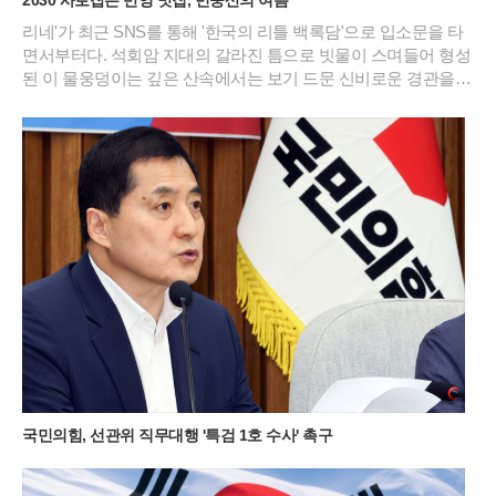
리네'가 최근 SNS를 통해 '한국의 리틀 백록담'으로 입소문을 타
면서부터다. 석회암 지대의 갈라진 틈으로 빗물이 스며들어 형성
된 이 물웅덩이는 깊은 산속에서는 보기 드문 신비로운 경관을
연출한다. 특히 2026년 여름의 기록적인 폭염 속에서도 이곳은
섭씨 20도 안팎의 서늘한 기온을 유지하며 피서객들에게 새로운
트레킹 성지로 급부상했다.민둥산 돌리네의 가장 큰 매력은 주변
능선이 물 표면에 그대로 비치는 투명한 반영에 있다. 초록빛 억
새 군락이 물웅덩이를 감싸 안은 모습은 마치 정교하게 연출된
컴퓨터 배경 화면을 연상케 한다. 과거 주민들이 산나물 채취를
위해 매년 불을 놓았던 습관 덕분에 정상부에 나무가 거의 없는
독특한 지형이 형성되었고, 이는 오히려 돌리네의 탁 트인 조망
을 확보하는 결과가 되었다. 북쪽 언덕에 홀로 서 있는 나무 한 그
루는 광활한 초원 위에서 보석처럼 빛나며 사진 작가들과 젊은
층의 출사 포인트로 사랑받고 있다.이곳의 날씨는 고지대 특유의
변화무쌍함을 간직하고 있어 방문객들에게 매번 다른 감동을 선
사한다. 맑은 날의 청량한 풍경도 일품이지만, 갑작스럽게 골바
람을 타고 밀려오는 운해는 돌리네를 순식간에 신비로운 안개 속
으로 밀어 넣는다. 구름에 휩싸인 물웅덩이는 마치 전설 속의 성
국민의힘, 선관위 직무대행 '특검 1호 수사' 촉구
지처럼 경건한 분위기를 자아내며 제주도의 삼성혈을 떠올리게
한다. 여름철 이른 아침에 산을 오르면 억새 사이로 피어오르는