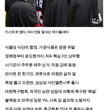
역동적인 지형이 어우러진 이번 여름 시즌은 억새가 은빛으로 변
하기 전까지 그 싱그러움을 더할 전망이다. 여행객들은 출국 전
복잡한 절차 대신 가벼운 등산화와 카메라를 챙겨 강원도의 깊은
산속으로 향하고 있다.
카스트로 맹타, KIA 반등 열쇠는 테이블세터
식물성 식단의 함정, 가공식품은 염증 유발
정해영부터 윤도현까지, KIA 핵심 3인 상무행
사기꾼이 주무른 제주 선거, 직원 강제 동원
번아웃 온 한가인, 유튜브로 되찾은 삶의 질
폭염 뚫고 오픈런, 성심당 샤인멜론시루 출시
대한축구협회, 외국인 심판 성접대 의혹에 축구팬 ‘폭발’
블랙핑크 10주년 앞둔 YG, 사옥 앞 골프채 소동까지
외국 심판 성접대 파문, 축구협회 15년 전 흑역사 폭로