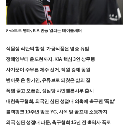
하기 전까지 그 싱그러움을 더할 전망이다. 여행객들은 출국 전
복잡한 절차 대신 가벼운 등산화와 카메라를 챙겨 강원도의 깊은
산속으로 향하고 있다.
카스트로 맹타, KIA 반등 열쇠는 테이블세터
식물성 식단의 함정, 가공식품은 염증 유발
정해영부터 윤도현까지, KIA 핵심 3인 상무행
사기꾼이 주무른 제주 선거, 직원 강제 동원
번아웃 온 한가인, 유튜브로 되찾은 삶의 질
폭염 뚫고 오픈런, 성심당 샤인멜론시루 출시
대한축구협회, 외국인 심판 성접대 의혹에 축구팬 ‘폭발’
블랙핑크 10주년 앞둔 YG, 사옥 앞 골프채 소동까지
외국 심판 성접대 파문, 축구협회 15년 전 흑역사 폭로