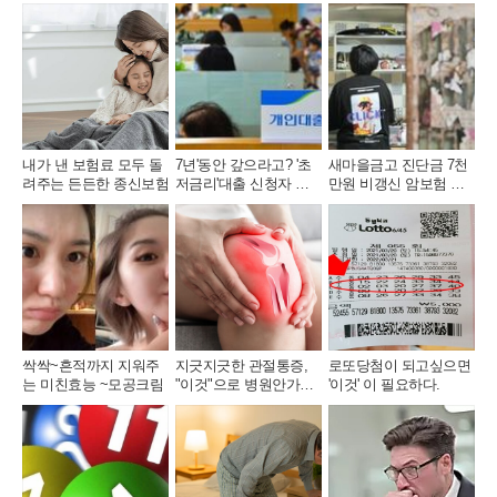
톡
북
복
사
내가 낸 보험료 모두 돌
7년'동안 갚으라고? '초
새마을금고 진단금 7천
려주는 든든한 종신보험
저금리'대출 신청자 몰
만원 비갱신 암보험 출
렸다.
시
싹싹~흔적까지 지워주
지긋지긋한 관절통증,
로또당첨이 되고싶으면
는 미친효능 ~모공크림
"이것"으로 병원안가도
'이것' 이 필요하다.
돼..