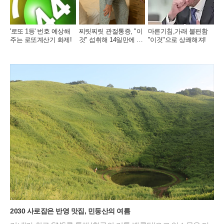
'로또 1등' 번호 예상해
찌릿찌릿 관절통증, "이
마른기침,가래 불편함
주는 로또계산기 화제!
것" 섭취해 14일만에 완
"이것"으로 상쾌해져!
화
2030 사로잡은 반영 맛집, 민둥산의 여름