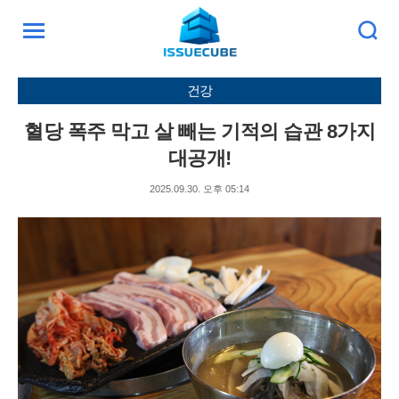
검
주
색
요
서
건강
비
스
혈당 폭주 막고 살 빼는 기적의 습관 8가지
메
뉴
대공개!
펼
치
2025.09.30. 오후 05:14
기