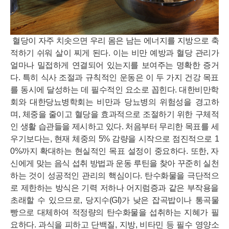
혈당이 자주 치솟으면 우리 몸은 남는 에너지를 지방으로 축
적하기 쉬워 살이 찌게 된다. 이는 비만 예방과 혈당 관리가
얼마나 밀접하게 연결되어 있는지를 보여주는 명확한 증거
다. 특히 식사 조절과 규칙적인 운동은 이 두 가지 건강 목표
를 동시에 달성하는 데 필수적인 요소로 꼽힌다. 대한비만학
회와 대한당뇨병학회는 비만과 당뇨병의 위험성을 경고하
며, 체중을 줄이고 혈당을 효과적으로 조절하기 위한 구체적
인 생활 습관들을 제시하고 있다. 처음부터 무리한 목표를 세
우기보다는, 현재 체중의 5% 감량을 시작으로 점진적으로 1
0%까지 확대하는 현실적인 목표 설정이 중요하다. 또한, 자
신에게 맞는 음식 섭취 방법과 운동 루틴을 찾아 꾸준히 실천
하는 것이 성공적인 관리의 핵심이다. 탄수화물을 극단적으
로 제한하는 방식은 기력 저하나 어지럼증과 같은 부작용을
초래할 수 있으므로, 당지수(GI)가 낮은 잡곡밥이나 통곡물
빵으로 대체하여 적정량의 탄수화물을 섭취하는 지혜가 필
요하다. 과식을 피하고 단백질, 지방, 비타민 등 필수 영양소