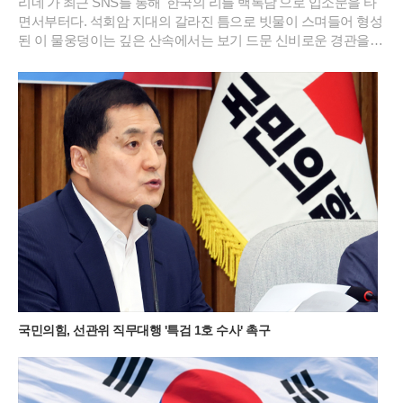
리네'가 최근 SNS를 통해 '한국의 리틀 백록담'으로 입소문을 타
면서부터다. 석회암 지대의 갈라진 틈으로 빗물이 스며들어 형성
된 이 물웅덩이는 깊은 산속에서는 보기 드문 신비로운 경관을
연출한다. 특히 2026년 여름의 기록적인 폭염 속에서도 이곳은
섭씨 20도 안팎의 서늘한 기온을 유지하며 피서객들에게 새로운
트레킹 성지로 급부상했다.민둥산 돌리네의 가장 큰 매력은 주변
능선이 물 표면에 그대로 비치는 투명한 반영에 있다. 초록빛 억
새 군락이 물웅덩이를 감싸 안은 모습은 마치 정교하게 연출된
컴퓨터 배경 화면을 연상케 한다. 과거 주민들이 산나물 채취를
위해 매년 불을 놓았던 습관 덕분에 정상부에 나무가 거의 없는
독특한 지형이 형성되었고, 이는 오히려 돌리네의 탁 트인 조망
을 확보하는 결과가 되었다. 북쪽 언덕에 홀로 서 있는 나무 한 그
루는 광활한 초원 위에서 보석처럼 빛나며 사진 작가들과 젊은
층의 출사 포인트로 사랑받고 있다.이곳의 날씨는 고지대 특유의
변화무쌍함을 간직하고 있어 방문객들에게 매번 다른 감동을 선
사한다. 맑은 날의 청량한 풍경도 일품이지만, 갑작스럽게 골바
람을 타고 밀려오는 운해는 돌리네를 순식간에 신비로운 안개 속
으로 밀어 넣는다. 구름에 휩싸인 물웅덩이는 마치 전설 속의 성
국민의힘, 선관위 직무대행 '특검 1호 수사' 촉구
지처럼 경건한 분위기를 자아내며 제주도의 삼성혈을 떠올리게
한다. 여름철 이른 아침에 산을 오르면 억새 사이로 피어오르는
물안개와 함께 몽환적인 대자연의 생명력을 온몸으로 만끽할 수
있다.민둥산을 오르는 경로는 체력과 시간대에 따라 세 가지 선