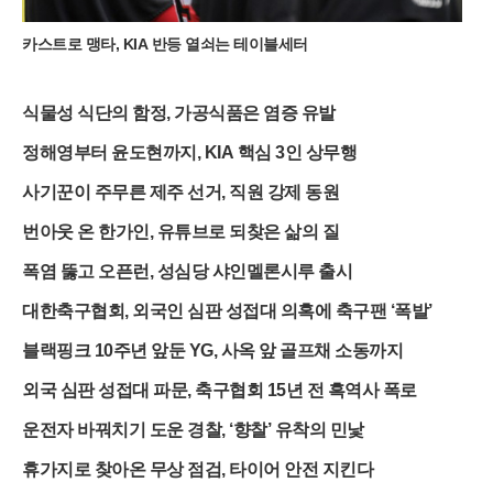
카스트로 맹타, KIA 반등 열쇠는 테이블세터
식물성 식단의 함정, 가공식품은 염증 유발
정해영부터 윤도현까지, KIA 핵심 3인 상무행
사기꾼이 주무른 제주 선거, 직원 강제 동원
번아웃 온 한가인, 유튜브로 되찾은 삶의 질
폭염 뚫고 오픈런, 성심당 샤인멜론시루 출시
대한축구협회, 외국인 심판 성접대 의혹에 축구팬 ‘폭발’
블랙핑크 10주년 앞둔 YG, 사옥 앞 골프채 소동까지
외국 심판 성접대 파문, 축구협회 15년 전 흑역사 폭로
운전자 바꿔치기 도운 경찰, ‘향찰’ 유착의 민낯
휴가지로 찾아온 무상 점검, 타이어 안전 지킨다