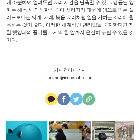
에 소분하여 얼려두면 요리 시간을 단축할 수 있다. 냉동된 양
파는 해동 시 아삭한 식감이 사라지기 때문에 생으로 먹는 샐
러드보다는 찌개, 카레, 볶음 요리처럼 열을 가하는 조리에 활
용하는 것이 좋다. 이러한 체계적인 관리법을 숙지한다면 제
철 햇양파의 풍미를 마지막 한 알까지 온전히 누릴 수 있을 것
이다.
기사 김이재 기자
leeJae@issuecube.com
카
페
트
U
카
이
위
R
오
스
터
L
톡
북
복
사