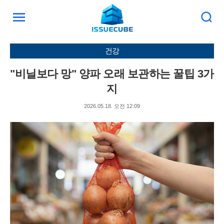
검
주
색
요
서
건강
비
스
"비닐보다 망" 양파 오래 보관하는 꿀팁 3가
메
뉴
지
펼
치
2026.05.18. 오전 12:09
기