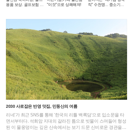
용품 보상. 골프보험 출
"이것"으로 상쾌해져!
직" 수천명... 중소기업
시
은 이들 중 고르면 돼
2030 사로잡은 반영 맛집, 민둥산의 여름
리네'가 최근 SNS를 통해 '한국의 리틀 백록담'으로 입소문을 타
면서부터다. 석회암 지대의 갈라진 틈으로 빗물이 스며들어 형성
된 이 물웅덩이는 깊은 산속에서는 보기 드문 신비로운 경관을