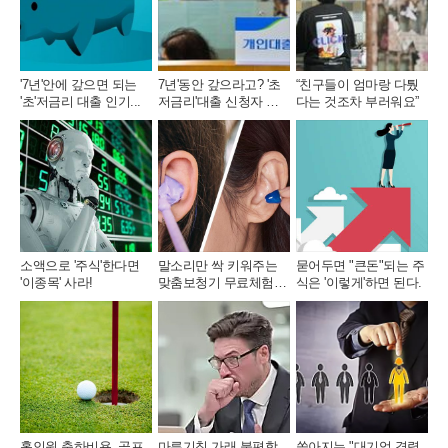
'7년'안에 갚으면 되는
7년'동안 갚으라고? '초
“친구들이 엄마랑 다퉜
'초'저금리 대출 인기...
저금리'대출 신청자 몰
다는 것조차 부러워요”
렸다.
소액으로 '주식'한다면
말소리만 싹 키워주는
묻어두면 "큰돈"되는 주
'이종목' 사라!
맞춤보청기 무료체험 지
식은 '이렇게'하면 된다.
원자모집
홀인원 축하비용, 골프
마른기침,가래 불편함
쏟아지는 "대기업 경력