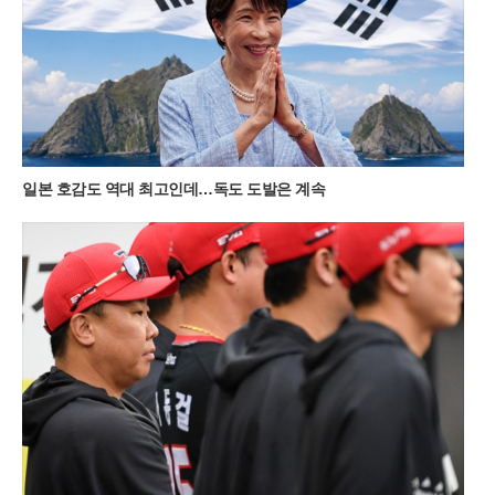
정상에 닿고 싶다면 제3코스인 발구덕쉼터를 이용하는 것이 효
율적이다. 다만 최단 코스인 만큼 평일 새벽 6시 30분 이전에는
도착해야 주차 공간을 확보할 수 있을 정도로 경쟁이 치열하다.
새벽 공기를 가르며 시작하는 짧은 트레킹은 가족 단위 여행객들
에게도 큰 부담이 없다.대중교통을 이용하는 여행객들을 위한 편
의 시설도 대폭 확충되었다. 서울 청량리역에서 기차를 타고 민
둥산역에 도착하면 주말마다 운행되는 셔틀버스를 이용해 주요
등산로 입구까지 편리하게 이동할 수 있다. 2026년 셔틀버스 운
일본 호감도 역대 최고인데…독도 도발은 계속
행은 11월 초순까지 주말 한정으로 하루 4회 운영되며, 시기에 따
라 민둥산역과 능전마을 주차장을 기점으로 노선이 조정된다. 지
자체는 관광객 급증에 대비해 임시 운행 여부를 실시간으로 공지
하고 있으며, 반려견과 함께 동행하는 여행객들을 위한 배려 섞
인 안내도 병행하고 있다.최근 고환율과 고물가 영향으로 국내
여행으로 눈을 돌린 이들에게 정선의 자연은 가성비 높은 럭셔리
한 경험을 제공한다. 돈으로 환산할 수 없는 대자연의 풍광과 가
족이 함께 나누는 새벽 산행의 기억은 단순한 관광 이상의 가치
를 지닌다. 정선군 여량면 일대의 고즈넉한 분위기와 민둥산의
역동적인 지형이 어우러진 이번 여름 시즌은 억새가 은빛으로 변
하기 전까지 그 싱그러움을 더할 전망이다. 여행객들은 출국 전
복잡한 절차 대신 가벼운 등산화와 카메라를 챙겨 강원도의 깊은
산속으로 향하고 있다.