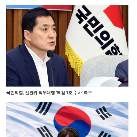
연출한다. 특히 2026년 여름의 기록적인 폭염 속에서도 이곳은
섭씨 20도 안팎의 서늘한 기온을 유지하며 피서객들에게 새로운
트레킹 성지로 급부상했다.민둥산 돌리네의 가장 큰 매력은 주변
능선이 물 표면에 그대로 비치는 투명한 반영에 있다. 초록빛 억
새 군락이 물웅덩이를 감싸 안은 모습은 마치 정교하게 연출된
컴퓨터 배경 화면을 연상케 한다. 과거 주민들이 산나물 채취를
위해 매년 불을 놓았던 습관 덕분에 정상부에 나무가 거의 없는
독특한 지형이 형성되었고, 이는 오히려 돌리네의 탁 트인 조망
을 확보하는 결과가 되었다. 북쪽 언덕에 홀로 서 있는 나무 한 그
루는 광활한 초원 위에서 보석처럼 빛나며 사진 작가들과 젊은
층의 출사 포인트로 사랑받고 있다.이곳의 날씨는 고지대 특유의
변화무쌍함을 간직하고 있어 방문객들에게 매번 다른 감동을 선
사한다. 맑은 날의 청량한 풍경도 일품이지만, 갑작스럽게 골바
람을 타고 밀려오는 운해는 돌리네를 순식간에 신비로운 안개 속
으로 밀어 넣는다. 구름에 휩싸인 물웅덩이는 마치 전설 속의 성
국민의힘, 선관위 직무대행 '특검 1호 수사' 촉구
지처럼 경건한 분위기를 자아내며 제주도의 삼성혈을 떠올리게
한다. 여름철 이른 아침에 산을 오르면 억새 사이로 피어오르는
물안개와 함께 몽환적인 대자연의 생명력을 온몸으로 만끽할 수
있다.민둥산을 오르는 경로는 체력과 시간대에 따라 세 가지 선
택지가 존재한다. 가장 대중적인 제1코스는 증산초등학교에서
시작해 가파른 길과 완만한 길 중 선택할 수 있으며, 제2코스는
능전마을 주차장을 이용해 한 시간 정도 소요된다. 가장 빠르게