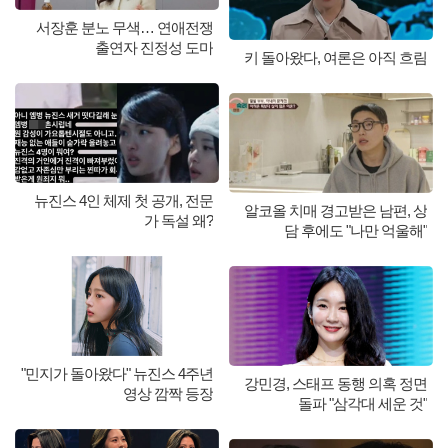
서장훈 분노 무색… 연애전쟁
출연자 진정성 도마
키 돌아왔다, 여론은 아직 흐림
뉴진스 4인 체제 첫 공개, 전문
알코올 치매 경고받은 남편, 상
가 독설 왜?
담 후에도 "나만 억울해"
"민지가 돌아왔다" 뉴진스 4주년
강민경, 스태프 동행 의혹 정면
영상 깜짝 등장
돌파 "삼각대 세운 것"