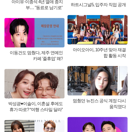
아이유·이종석 4년 열애 종지
하트시그널5, 입주자 직업 공개
부… "동료로 남기로"
아이오아이, 10주년 맞아 재결
이동건도 멈췄다, 제주 연예인
합 활동 시작
카페 '줄휴업' 왜?
멈췄던 뉴진스 공식 계정 다시
박성광♥이솔이, 이혼설 후에도
움직였다
휴가 따로? “여행 스타일 달라”