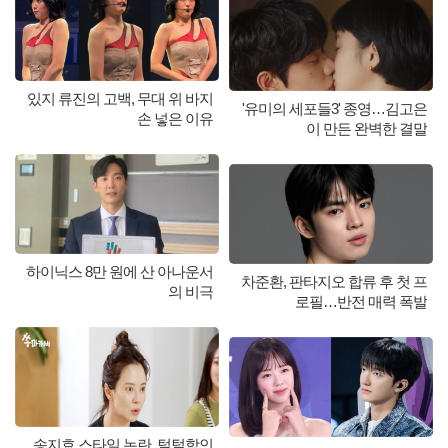
있지 류진의 고백, 무대 위 바지
'유미의 세포들3' 종영…김고은
손 넣은 이유
이 만든 완벽한 결말
하이닉스 8만 원에 산 아나운서
차준환, 판타지오 합류 후 첫 프
의 비극
로필…반전 매력 폭발
송지효 스타일 논란, 털털함인