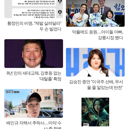
황정민의 비명, “제발 살려달라”
두 손 빌었다
악플에도 응원…아이돌 아빠,
강릉시장 됐다
8년 만의 세대교체, 강호동 없는
'대탈출' 확정
김승진 증언 "이국주 선배, 무서
울 줄 알았는데 반전"
배인규 자택서 추락사…마약 수
사 중 참변