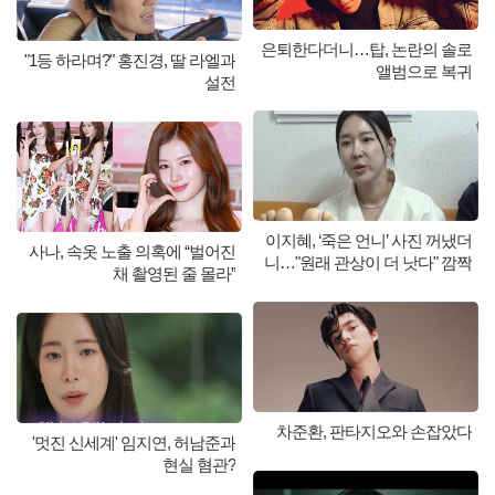
은퇴한다더니…탑, 논란의 솔로
"1등 하라며?" 홍진경, 딸 라엘과
앨범으로 복귀
설전
이지혜, ‘죽은 언니’ 사진 꺼냈더
사나, 속옷 노출 의혹에 “벌어진
니…"원래 관상이 더 낫다" 깜짝
채 촬영된 줄 몰라”
차준환, 판타지오와 손잡았다
'멋진 신세계' 임지연, 허남준과
현실 혐관?