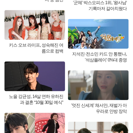
'군체' 박스오피스 1위, '왕사남'
기록마저 갈아치웠다
키스 오브 라이프, 성숙해진 여
름으로 컴백
지석진·전소민 카드 안 통했나,
'석삼플레이' 0%대 종영
노을 강균성, 14살 연하 유하진
과 결혼 “10월 30일 예식”
'멋진 신세계' 채서안, 재벌가 아
우라로 안방 장악