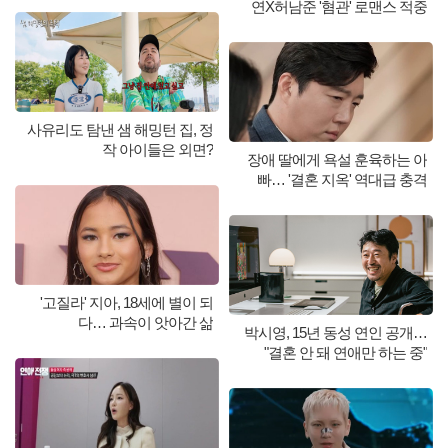
연X허남준 '혐관' 로맨스 적중
사유리도 탐낸 샘 해밍턴 집, 정
작 아이들은 외면?
장애 딸에게 욕설 훈육하는 아
빠… '결혼 지옥' 역대급 충격
'고질라' 지아, 18세에 별이 되
다… 과속이 앗아간 삶
박시영, 15년 동성 연인 공개…
"결혼 안 돼 연애만 하는 중"