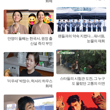
화해
팬들과의 약속 지켰다…워너원,
안영미 둘째는 한국서, 원정 출
눈물의 재회
산설 즉각 부인
스타들의 시험관 도전, 그 누구
'미우새' 박정수, 럭셔리 하우스
도 몰랐던 고통의 이면
화제