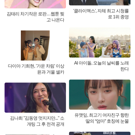
'클라이맥스', 자체 최고 시청률
김태리 차기작은 로판…웹툰 찢
로 1위 종영
고 나온다
AI 아이돌, 오늘의 날씨를 노래
다이아 기희현, '가운 차림' 이상
한다
윤과 거울 셀카
유깻잎, 최고기 여자친구 향한
김나희 "김동영 멋지지만..." 소
딸의 “엄마” 호칭에 눈물
개팅 그 후 전격 공개