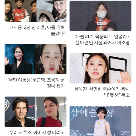
고지용 "2년 전 이혼, 아들 위해
숨겼다"
'나솔 31기' 옥순의 두 얼굴? 대
선 대변인 시절 과거사 재조명
‘국민 여동생’ 문근영, 조용히 품
절녀 됐다
한혜진 "한명회 후손이라 '왕사
남' 못 봐" 폭소
수리 크루즈, 아버지 성 버리고