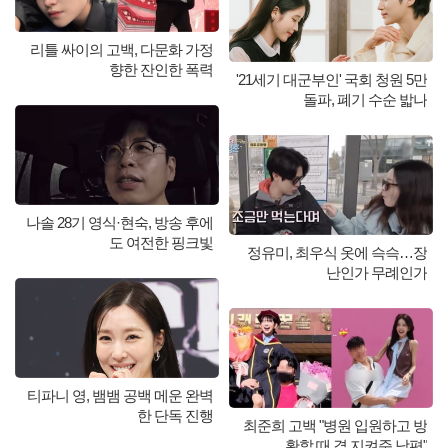
리틀 싸이의 고백, 다문화 가정
향한 잔인한 폭력
'21세기 대군부인' 국회 청원 5만
돌파, 폐기 수순 밟나
나솔 28기 영식·현숙, 방송 후에
도 여전한 핑크빛
정유미, 최우식 옷에 슥슥…장
난인가 무례인가
티파니 영, 뱀뱀 공백 메운 완벽
한 단독 진행
최준희 고백 "병원 입원하고 방
황할 때 곁 지켜준 남편"