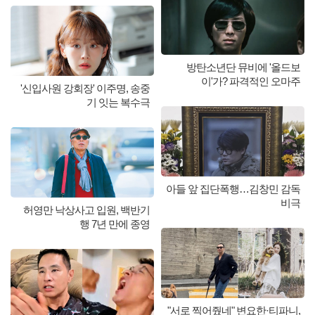
방탄소년단 뮤비에 '올드보
이'가? 파격적인 오마주
'신입사원 강회장' 이주명, 송중
기 잇는 복수극
아들 앞 집단폭행…김창민 감독
비극
허영만 낙상사고 입원, 백반기
행 7년 만에 종영
"서로 찍어줬네" 변요한·티파니,