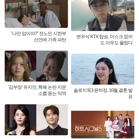
"나만 암이야?" 전노민 시한부
변우석 KTX 탑승, 마스크 없어
선언에 가족 파탄
도 아무도 몰랐다
'김부장' 유지안, 특혜 논란 지운
솔로지옥3 윤하정, 10월 결혼 발
소름 돋는 악역
표