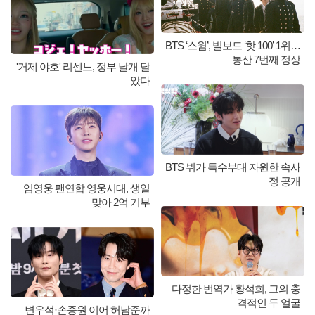
BTS ‘스윔’, 빌보드 ‘핫 100’ 1위…
통산 7번째 정상
'거제 야호' 리센느, 정부 날개 달
았다
BTS 뷔가 특수부대 자원한 속사
정 공개
임영웅 팬연합 영웅시대, 생일
맞아 2억 기부
다정한 번역가 황석희, 그의 충
격적인 두 얼굴
변우석·손종원 이어 허남준까