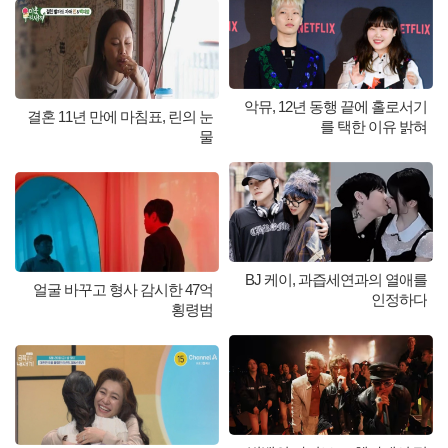
악뮤, 12년 동행 끝에 홀로서기
결혼 11년 만에 마침표, 린의 눈
를 택한 이유 밝혀
물
BJ 케이, 과즙세연과의 열애를
얼굴 바꾸고 형사 감시한 47억
인정하다
횡령범