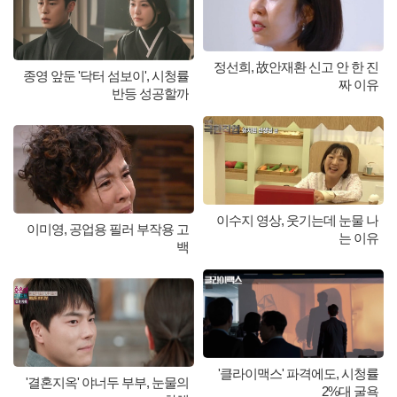
정선희, 故안재환 신고 안 한 진
종영 앞둔 '닥터 섬보이', 시청률
짜 이유
반등 성공할까
이수지 영상, 웃기는데 눈물 나
이미영, 공업용 필러 부작용 고
는 이유
백
'클라이맥스' 파격에도, 시청률
'결혼지옥' 야너두 부부, 눈물의
2%대 굴욕