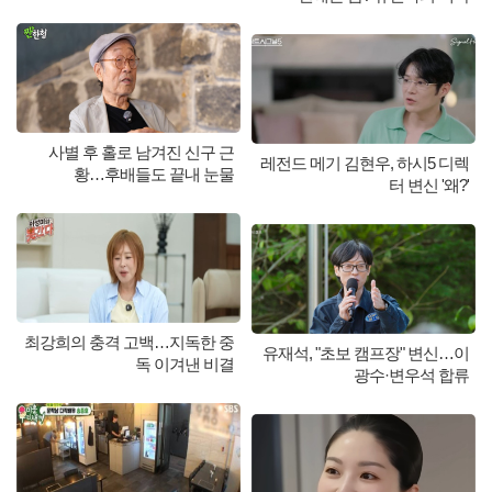
사별 후 홀로 남겨진 신구 근
레전드 메기 김현우, 하시5 디렉
황…후배들도 끝내 눈물
터 변신 '왜?'
최강희의 충격 고백…지독한 중
유재석, "초보 캠프장" 변신…이
독 이겨낸 비결
광수·변우석 합류