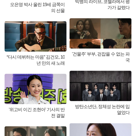
빅뱅의 라이브, 코첼라에서 평
오은영 박사 울린 19세 금쪽이
가가 갈렸다
의 선물
'건물주' 부부, 걷잡을 수 없는 파
“다시 데뷔하는 마음” 김건모, 10
국
년 만의 새 노래
방탄소년단, 정체성 논란에 입
'위고비 이긴 조현아' 기사의 반
열었다
전 결말