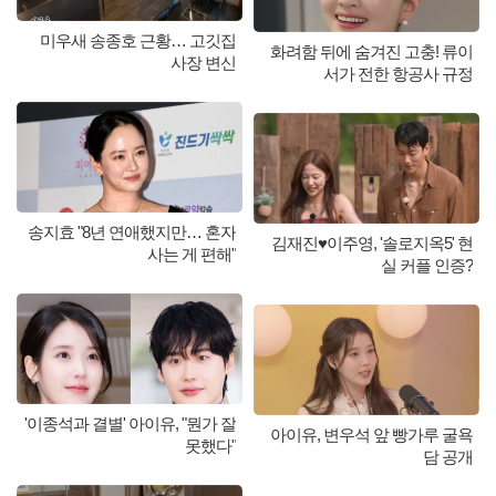
미우새 송종호 근황… 고깃집
화려함 뒤에 숨겨진 고충! 류이
사장 변신
서가 전한 항공사 규정
송지효 "8년 연애했지만… 혼자
김재진♥이주영, '솔로지옥5' 현
사는 게 편해"
실 커플 인증?
'이종석과 결별' 아이유, "뭔가 잘
아이유, 변우석 앞 빵가루 굴욕
못했다"
담 공개