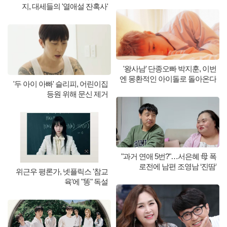
지, 대세들의 '열애설 잔혹사'
'왕사남' 단종오빠 박지훈, 이번
엔 몽환적인 아이돌로 돌아온다
'두 아이 아빠' 슬리피, 어린이집
등원 위해 문신 제거
"과거 연애 5번?"…서은혜 母 폭
로전에 남편 조영남 ‘진땀’
위근우 평론가, 넷플릭스 '참교
육'에 "똥" 독설