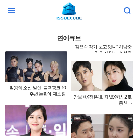
검
주
색
요
서
비
연예큐브
스
메
"김은숙 작가 보고 있나" 허남준
의 미친 대사 소화력
뉴
펼
치
기
말왕의 소신 발언, 블랙핑크 10
주년 논란에 재소환
안보현X정은채, '재벌X형사2'로
뭉친다