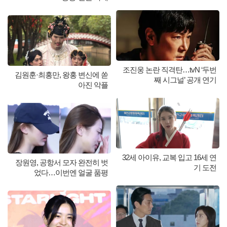
조진웅 논란 직격탄…tvN ‘두번
김원훈·최홍만, 왕홍 변신에 쏟
째 시그널’ 공개 연기
아진 악플
32세 아이유, 교복 입고 16세 연
장원영, 공항서 모자 완전히 벗
기 도전
었다…이번엔 얼굴 품평