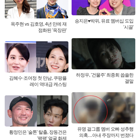
송지은♥박위, 유료 멤버십 도입
옥주현 vs 김호영, 4년 만에 재
'시끌'
점화된 '옥장판'
하정우, '건물주' 최종회 씁쓸한
김혜수·조여정 첫 만남, 쿠팡플
결말
레이 역대급 캐스팅
유명 걸그룹 멤버 오빠 성추행
황정민은 '술톤' 탈출, 장동건은
의혹…아내 주장까지 번졌다
'팽팽' 얼굴 화제