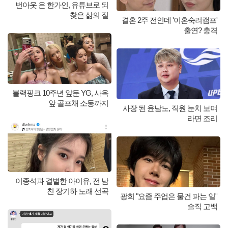
번아웃 온 한가인, 유튜브로 되
찾은 삶의 질
결혼 2주 전인데 '이혼숙려캠프'
출연? 충격
블랙핑크 10주년 앞둔 YG, 사옥
앞 골프채 소동까지
사장 된 윤남노, 직원 눈치 보며
라면 조리
이종석과 결별한 아이유, 전 남
친 장기하 노래 선곡
광희 "요즘 주업은 물건 파는 일"
솔직 고백