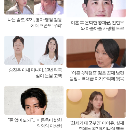
나는 솔로 32기, 영자·영철 갈등
이혼 후 은퇴한 황재균, 전현무
에 데프콘도 '우려'
와 아슬아슬 사생활 토크
송진우 아내 미나미, 10년 타국
'이혼숙려캠프' 젊은 꼰대 남편
살이 눈물 고백
등장…역대급 이기주의에 뒷목
"돈 없어도 돼"…이동욱이 밝힌
'21세기 대군부인' 아이유, 실제
의외의 이상형
연애는 곰? 유인나의 팩폭