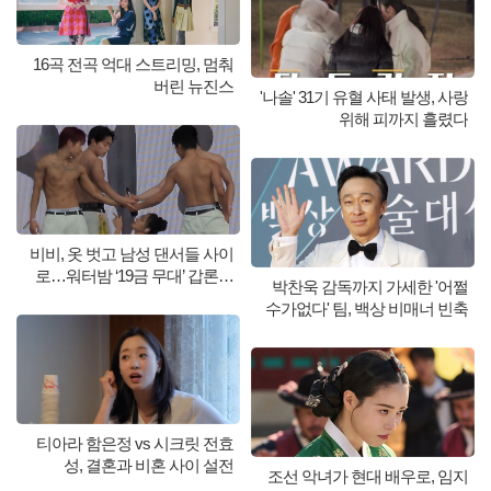
16곡 전곡 억대 스트리밍, 멈춰
버린 뉴진스
'나솔' 31기 유혈 사태 발생, 사랑
위해 피까지 흘렸다
비비, 옷 벗고 남성 댄서들 사이
로…워터밤 ‘19금 무대’ 갑론을
박찬욱 감독까지 가세한 '어쩔
박
수가없다' 팀, 백상 비매너 빈축
티아라 함은정 vs 시크릿 전효
성, 결혼과 비혼 사이 설전
조선 악녀가 현대 배우로, 임지