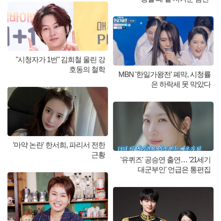
"시청자가 1번" 김희철 울린 강
호동의 철학
MBN '한일가왕전' 폐막, 시청률
은 하락세 못 막았다
'마약 논란' 한서희, 파리서 전한
근황
'유퀴즈' 공승연 출연… '21세기
대군부인' 언급은 통편집