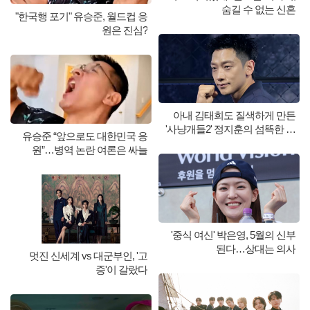
숨길 수 없는 신혼
"한국행 포기" 유승준, 월드컵 응
원은 진심?
아내 김태희도 질색하게 만든
'사냥개들2' 정지훈의 섬뜩한 변
유승준 “앞으로도 대한민국 응
신
원”…병역 논란 여론은 싸늘
'중식 여신' 박은영, 5월의 신부
된다…상대는 의사
멋진 신세계 vs 대군부인, '고
증'이 갈랐다