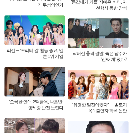
'동갑내기 커플' 지예은·바타, 자
가 무성의인가
선행사 동반 참석
리센느 '프리티 걸' 활동 종료, 멜
닥터신 충격 결말, 죽은 남주가
론 1위 기염
'진짜 개' 됐다?
'오싹한 연애' 3% 굴욕, 박은빈·
“유명한 일진이었다” …‘솔로지
양세종 반전 노린다
옥4’ 출연자 학폭 논란