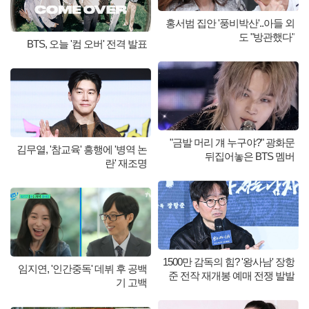
홍서범 집안 '풍비박산'..아들 외
도 "방관했다"
BTS, 오늘 '컴 오버' 전격 발표
"금발 머리 걔 누구야?" 광화문
김무열, '참교육' 흥행에 '병역 논
뒤집어놓은 BTS 멤버
란' 재조명
1500만 감독의 힘? '왕사남' 장항
임지연, '인간중독' 데뷔 후 공백
준 전작 재개봉 예매 전쟁 발발
기 고백