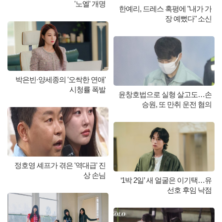
'노엘' 개명
한예리, 드레스 혹평에 "내가 가
장 예뻤다" 소신
박은빈·양세종의 '오싹한 연애'
시청률 폭발
윤창호법으로 실형 살고도…손
승원, 또 만취 운전 혐의
정호영 셰프가 겪은 '역대급' 진
상 손님
‘1박 2일’ 새 얼굴은 이기택…유
선호 후임 낙점