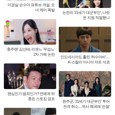
이경실·손수아 유튜브 개설, 모
녀 케미 폭발
논란의 '21세기 대군부인', 나랏
돈 지원 적절했나
'충주맨' 김선태, 리센느 '무섭노'
2차 가해 논란
인도네시아도 홀린 '허수아비'…
K-스릴러 아시아 차트 석권
팬심인가 범죄인가? 연예계 뒤
흔든 스토킹 공포
완주군, '21세기 대군부인' 투어
전격 취소…역사 왜곡에 '손절'