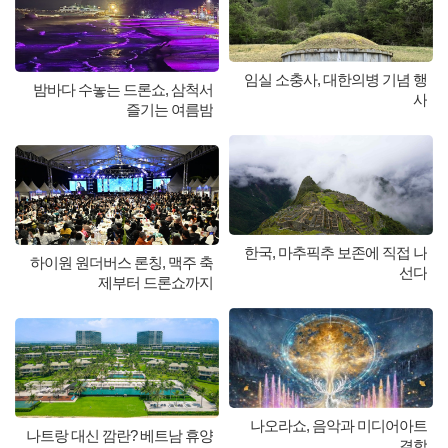
임실 소충사, 대한의병 기념 행
밤바다 수놓는 드론쇼, 삼척서
사
즐기는 여름밤
한국, 마추픽추 보존에 직접 나
하이원 원더버스 론칭, 맥주 축
선다
제부터 드론쇼까지
나오라쇼, 음악과 미디어아트
나트랑 대신 깜란? 베트남 휴양
결합