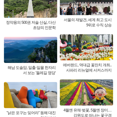
서울의 재발견, 세계 최고 도시
정약용의 500권 저술 산실, 다산
9위로 수직 상승
초당의 인문학
에버랜드, 역대급 꽃잔치 개최..
해남 도솔암, 일출·일몰 한자리
사파리 리뉴얼에 서커스까지
서 보는 '둘레길 명당'
4월엔 유채·벚꽃, 5월엔 장미…
"낡은 포구는 잊어라" 동해 대진
강원도로 떠나는 꽃구경