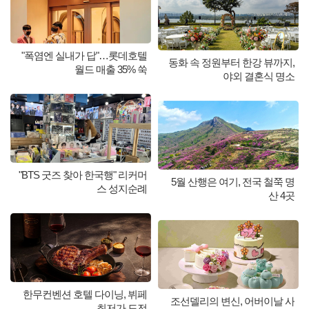
"폭염엔 실내가 답"…롯데호텔
동화 속 정원부터 한강 뷰까지,
월드 매출 35% 쑥
야외 결혼식 명소
"BTS 굿즈 찾아 한국행" 리커머
5월 산행은 여기, 전국 철쭉 명
스 성지순례
산 4곳
한무컨벤션 호텔 다이닝, 뷔페
조선델리의 변신, 어버이날 사
최저가 도전