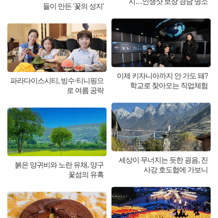
지…인생샷 보장 경남 명소
들이 만든 '꽃의 성지'
이제 키자니아까지 안 가도 돼?
파라다이스시티, 빙수·티니핑으
학교로 찾아오는 직업체험
로 여름 공략
세상이 무너지는 듯한 굉음, 진
붉은 양귀비와 노란 유채, 양구
사강 호도협에 가보니
꽃섬의 유혹