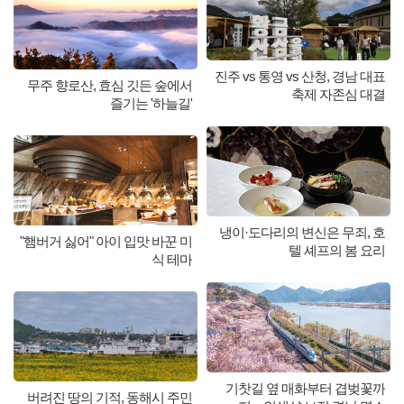
진주 vs 통영 vs 산청, 경남 대표
무주 향로산, 효심 깃든 숲에서
축제 자존심 대결
즐기는 '하늘길'
냉이·도다리의 변신은 무죄, 호
"햄버거 싫어" 아이 입맛 바꾼 미
텔 셰프의 봄 요리
식 테마
기찻길 옆 매화부터 겹벚꽃까
버려진 땅의 기적, 동해시 주민