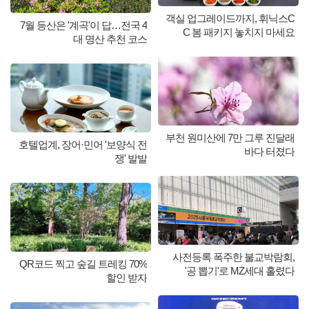
객실 업그레이드까지, 휘닉스C
7월 등산은 '계곡'이 답…전국 4
C 봄 패키지 놓치지 마세요
대 명산 추천 코스
부천 원미산에 7만 그루 진달래
호텔업계, 장어·민어 '보양식 전
바다 터졌다
쟁' 발발
사전등록 폭주한 불교박람회,
QR코드 찍고 숲길 트레킹 70%
'공 뽑기'로 MZ세대 홀렸다
할인 받자