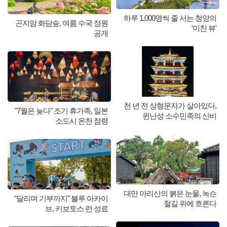
하루 1,000명씩 줄 서는 청양의
곤지암 화담숲, 여름 수국 정원
'미친 뷰'
공개
천 년 전 상형문자가 살아있다,
"7월은 늦다" 조기 휴가족, 일본
윈난성 소수민족의 신비
소도시 온천 점령
대만 아리산의 붉은 눈물, 녹슨
"달리며 기부까지" 블루 아카이
철길 위에 흐른다
브, 키보토스 런 성료