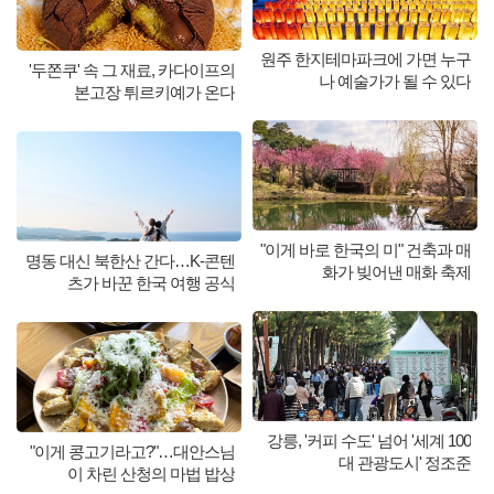
원주 한지테마파크에 가면 누구
'두쫀쿠' 속 그 재료, 카다이프의
나 예술가가 될 수 있다
본고장 튀르키예가 온다
"이게 바로 한국의 미" 건축과 매
명동 대신 북한산 간다…K-콘텐
화가 빚어낸 매화 축제
츠가 바꾼 한국 여행 공식
강릉, '커피 수도' 넘어 '세계 100
"이게 콩고기라고?"…대안스님
대 관광도시' 정조준
이 차린 산청의 마법 밥상