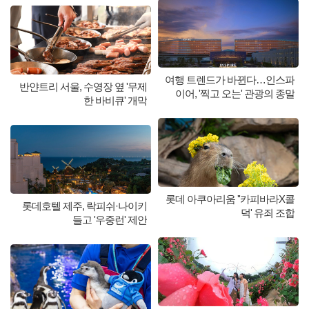
여행 트렌드가 바뀐다…인스파
반얀트리 서울, 수영장 옆 '무제
이어, '찍고 오는' 관광의 종말
한 바비큐' 개막
롯데 아쿠아리움 ''카피바라X콜
롯데호텔 제주, 락피쉬·나이키
덕' 유죄 조합
들고 '우중런' 제안