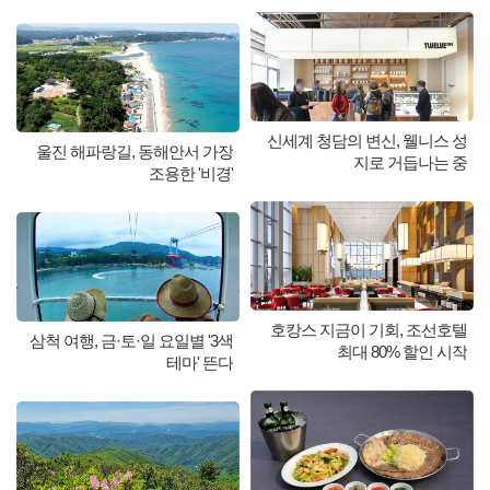
신세계 청담의 변신, 웰니스 성
울진 해파랑길, 동해안서 가장
지로 거듭나는 중
조용한 '비경'
호캉스 지금이 기회, 조선호텔
삼척 여행, 금·토·일 요일별 '3색
최대 80% 할인 시작
테마' 뜬다