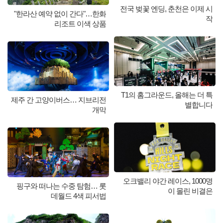
전국 벚꽃 엔딩, 춘천은 이제 시
"한라산 예약 없이 간다"…한화
작
리조트 이색 상품
T1의 홈그라운드, 올해는 더 특
제주 간 고양이버스… 지브리전
별합니다
개막
오크밸리 야간 레이스, 1000명
핑구와 떠나는 수중 탐험… 롯
이 몰린 비결은
데월드 4색 피서법