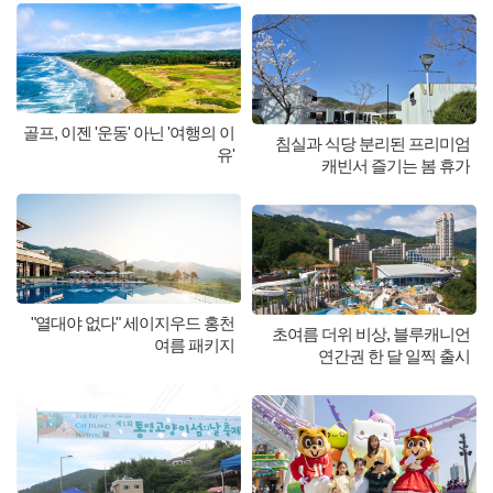
골프, 이젠 '운동' 아닌 '여행의 이
침실과 식당 분리된 프리미엄
유'
캐빈서 즐기는 봄 휴가
"열대야 없다" 세이지우드 홍천
초여름 더위 비상, 블루캐니언
여름 패키지
연간권 한 달 일찍 출시