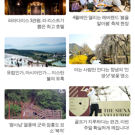
4월에만 열리는 에버랜드 '봄을
파라다이스 3관왕, 라 리스트가
말아봄' 축제 현장
뽑은 최고 호텔
아는 사람만 안다는 창녕의 ‘인
유럽인가, 아시아인가… 이스탄
생샷’ 벚꽃 명소
불의 유혹
골프가 지루하다는 편견, 이번
'왕사남' 열풍에 군위 엄흥도 묘
주말 확실하게 깨집니다!
소 '북적'