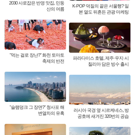
2030 사로잡은 반영 맛집, 민둥
K-POP 덕질의 끝은 서울행? 일
산의 여름
본 열도 뒤흔든 관광 마케팅
"먹는 걸로 장난?" 화천 토마토
파라다이스 호텔, 제주·우지·시
축제의 반전
칠리아 담은 빙수 출시
"슬램덩크 그 장면?" 청사포 해
러시아 국경 옆 시르케네스, 방
변열차의 유혹
공호에 새겨진 320번의 공습