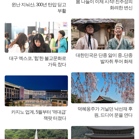
봄 나들이 이제 시작! 진주성의
윈난 지눠산, 300년 탄압 딛고
화려한 변신
부활
대한민국은 단종 앓이 중..단종
대구 엑스코, '힙'한 불교문화로
발자취 투어 화제
가득 찼다
덕혜옹주가 거닐던 낙선재 후
카지노 업계, 5월부터 '역대급'
원, 드디어 문을 연다
잭팟 터졌다