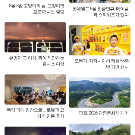
8월 8일 고양이의 날, 고양이학
롯데월드 5월 황금연휴, 메이플
교로 떠나는 힐링
과 스타워즈가 떴다
휴양지 그 이상, 괌이 제안하는
오뚜기, 키자니아서 케챂 55주
웰니스 여행
년 기념 행사
폭염 피해 평창으로…로봇과 요
영월, 2026 단종문화제 개최
가가 만든 휴식