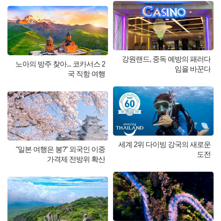
강원랜드, 중독 예방의 패러다
노아의 방주 찾아... 코카서스 2
임을 바꾼다
국 직항 여행
세계 2위 다이빙 강국의 새로운
"일본 여행은 봉?" 외국인 이중
도전
가격제 전방위 확산