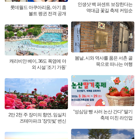
인생샷 백 퍼센트 보장한다는
롯데월드 아쿠아리움, 아기 훔
역대급 꽃길 축제 커밍순
볼트 펭귄 전격 공개
봄날, 시와 역사를 품은 서촌 골
캐리비안 베이, 36도 폭염에 야
목으로 떠나는 여행
외 시설 '조기 가동'
"성심당 빵 사러 논산 간다" 딸기
2만 2천 주 장미의 향연, 임실치
축제 미친 라인업
즈테마파크 '장밋빛' 변신