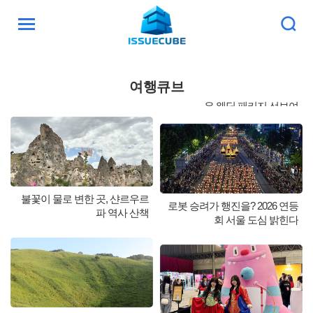
검
주
색
요
서
비
여행큐브
스
메
은 웨딩 패키지 선보여
뉴
펼
치
기
불꽃이 물로 변한 곳, 샨르우르
로봇 승려가 행진을? 2026 연등
파 역사 산책
회 서울 도심 밝힌다