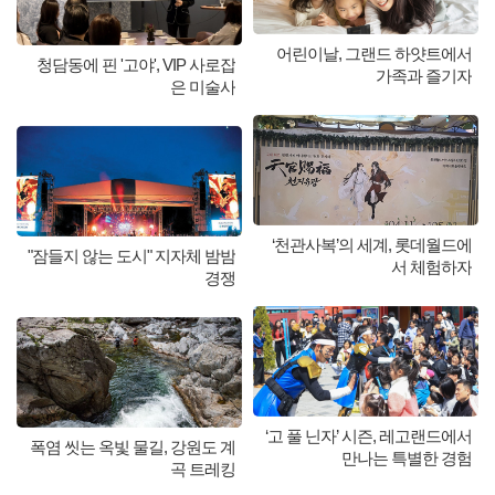
어린이날, 그랜드 하얏트에서
청담동에 핀 '고야', VIP 사로잡
가족과 즐기자
은 미술사
‘천관사복’의 세계, 롯데월드에
"잠들지 않는 도시" 지자체 밤밤
서 체험하자
경쟁
‘고 풀 닌자’ 시즌, 레고랜드에서
폭염 씻는 옥빛 물길, 강원도 계
만나는 특별한 경험
곡 트레킹