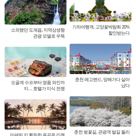
기차여행객, 고양꽃박람회 20%
소외됐던 도계읍, 지역상생형
할인받는다
관광 모델로 우뚝
춘천 레고랜드, 망해가다 살아
오골계 수프부터 명품 와인까
났다
지… 호텔가 미식 전쟁
춘천 벚꽃길, 관광객 발길 돌리
미쉐린 키 획득한 푸꾸옥 리젠