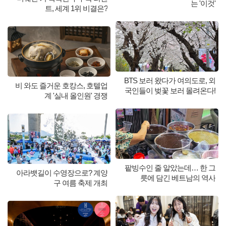
는 '이것'
트, 세계 1위 비결은?
BTS 보러 왔다가 여의도로, 외
비 와도 즐거운 호캉스, 호텔업
국인들이 벚꽃 보러 몰려온다!
계 '실내 올인원' 경쟁
팥빙수인 줄 알았는데… 한 그
아라뱃길이 수영장으로? 계양
릇에 담긴 베트남의 역사
구 여름 축제 개최