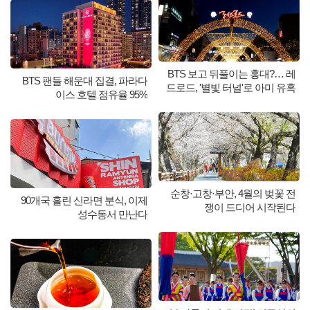
BTS 보고 뒤풀이는 홍대?… 레
BTS 팬들 해운대 집결, 파라다
드로드, '별빛 터널'로 아미 유혹
이스 호텔 점유율 95%
순창·고창·부안, 4월의 벚꽃 전
90개국 홀린 신라면 분식, 이제
쟁이 드디어 시작된다
성수동서 만난다