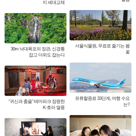
지 세대교체
서울식물원, 무료로 즐기는 봄
30m 낙대폭포의 장관, 신경통
꽃
잡고 더위도 잡는다
유류할증료 33단계, 여행 수요
"귀신과 춤을" 테마파크 점령한
는?
K-호러 열풍