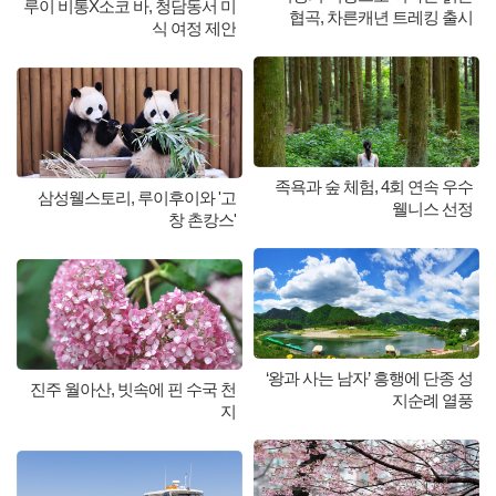
루이 비통X소코 바, 청담동서 미
협곡, 차른캐년 트레킹 출시
식 여정 제안
족욕과 숲 체험, 4회 연속 우수
삼성웰스토리, 루이후이와 '고
웰니스 선정
창 촌캉스'
‘왕과 사는 남자’ 흥행에 단종 성
진주 월아산, 빗속에 핀 수국 천
지순례 열풍
지