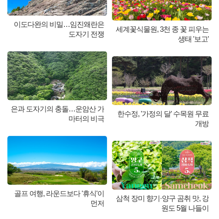
이도다완의 비밀…임진왜란은
세계꽃식물원, 3천 종 꽃 피우는
도자기 전쟁
생태 '보고'
은과 도자기의 충돌…운암산 가
한수정, '가정의 달' 수목원 무료
마터의 비극
개방
골프 여행, 라운드보다 '휴식'이
삼척 장미 향기·양구 곰취 맛, 강
먼저
원도 5월 나들이