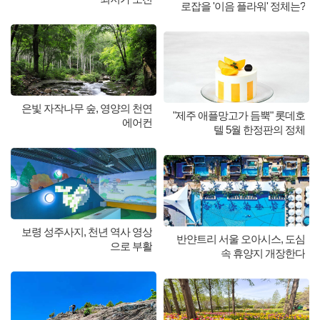
로잡을 '이음 플라워' 정체는?
은빛 자작나무 숲, 영양의 천연
"제주 애플망고가 듬뿍" 롯데호
에어컨
텔 5월 한정판의 정체
보령 성주사지, 천년 역사 영상
반얀트리 서울 오아시스, 도심
으로 부활
속 휴양지 개장한다