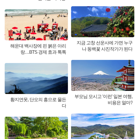
지금 고창 선운사에 가면 누구
해운대 백사장에 핀 붉은 아리
나 동백꽃 사진작가가 된다
랑…BTS 경제 효과 톡톡
부모님 모시고 '이런' 일본 여행,
황지연못, 단오의 흥으로 물든
비용은 얼마?
다