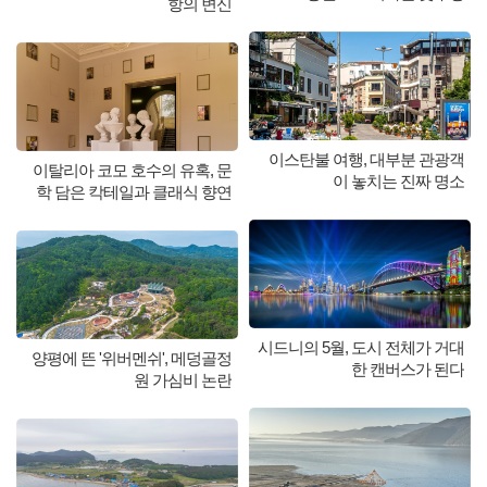
항의 변신
이스탄불 여행, 대부분 관광객
이탈리아 코모 호수의 유혹, 문
이 놓치는 진짜 명소
학 담은 칵테일과 클래식 향연
시드니의 5월, 도시 전체가 거대
양평에 뜬 '위버멘쉬', 메덩골정
한 캔버스가 된다
원 가심비 논란