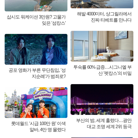
해발 4000미터, 샹그릴라에서
삽시도 워케이션 3만원? 고물가
진짜 티베트를 만나다
잊은 '섬캉스'
투숙률 60% 급증…시그니엘 부
공포 영화가 부른 무단침입, '성
산 '펫캉스'의 비밀
지순례'가 범죄로?
부산의 밤, 세계 홀렸다…광안
롯데월드 '시급 100만 원' 이색
대교 조명 세계 2위 등극
알바, 4만 명 몰렸다