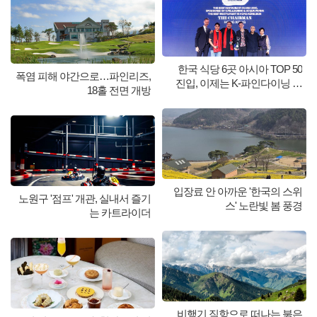
한국 식당 6곳 아시아 TOP 50
폭염 피해 야간으로…파인리즈,
진입, 이제는 K-파인다이닝 시
18홀 전면 개방
대
입장료 안 아까운 '한국의 스위
노원구 '점프' 개관, 실내서 즐기
스' 노란빛 봄 풍경
는 카트라이더
비행기 직항으로 떠나는 붉은